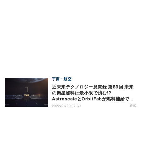
宇宙・航空
近未来テクノロジー見聞録 第89回 未来
の衛星燃料は最小限で済む!?
AstroscaleとOrbitFabが燃料補給で連
携！
連載
2022/01/20 07:30