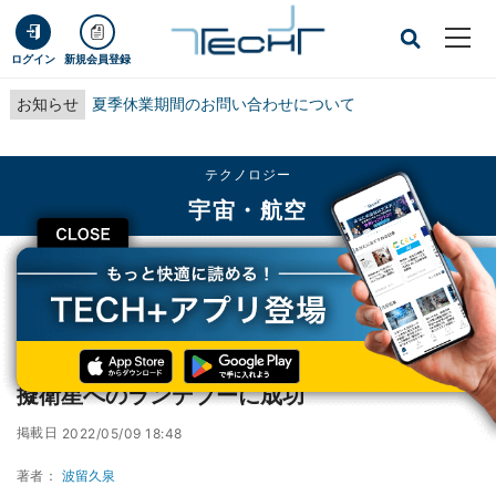
ログイン
新規会員登録
お知らせ
夏季休業期間のお問い合わせについて
テクノロジー
宇宙・航空
CLOSE
TECH+
テクノロジー
宇宙・航空
アストロスケールの技術実証衛星、デブリ摸擬衛星へのランデブーに成功
アストロスケールの技術実証衛星、デブリ摸
擬衛星へのランデブーに成功
掲載日
2022/05/09 18:48
著者：
波留久泉