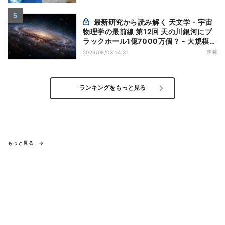
最新研究から読み解く 天文学・宇宙
物理学の最前線 第12回 天の川銀河にブ
ラックホール1億7000万個？ - 大規模計
算が描くその分布
連載
2026/08/03 14:31
ランキングをもっと見る
もっと見る