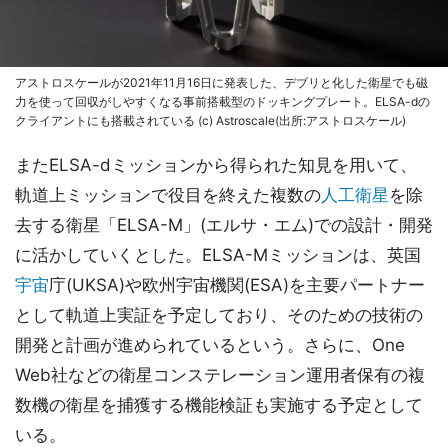
アストロスケールが2021年11月16日に発表した、デブリと化した衛星でも磁
力を使って回収がしやすくなる事前搭載型のドッキングプレート。ELSA-dの
クライアントにも搭載されている (c) Astroscale(出所:アストロスケール)
またELSA-dミッションから得られた知見を用いて、
軌道上ミッションで役目を終えた複数の
人工衛星
を除
去する衛星「ELSA-M」(エルサ・エム)での設計・開発
に活かしていくとした。ELSA-Mミッションは、英国
宇宙
庁(UKSA)や欧州宇宙機関(ESA)を主要パートナー
として軌道上実証を予定しており、そのための技術の
開発と計画が進められているという。さらに、One
Web社などの衛星コンステレーション運用者保有の複
数機の衛星を捕獲する機能検証も実施する予定として
いる。