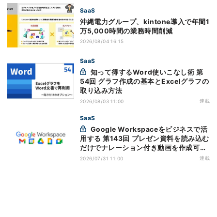
SaaS
沖縄電力グループ、kintone導入で年間1
万5,000時間の業務時間削減
2026/08/04 16:15
SaaS
知って得するWord使いこなし術 第
54回 グラフ作成の基本とExcelグラフの
取り込み方法
連載
2026/08/03 11:00
SaaS
Google Workspaceをビジネスで活
用する 第143回 プレゼン資料を読み込む
だけでナレーション付き動画を作成可能
になった「Google Vids」
連載
2026/07/31 11:00