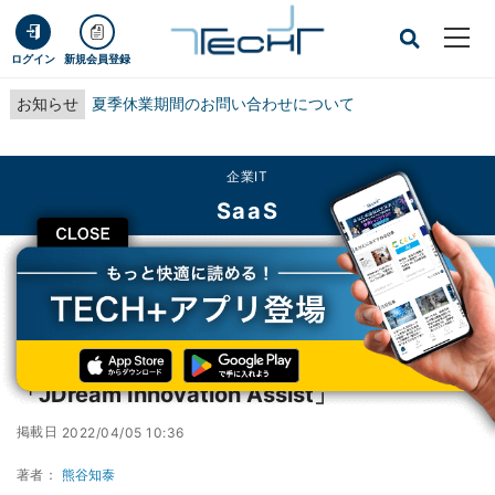
ログイン
新規会員登録
お知らせ
夏季休業期間のお問い合わせについて
企業IT
SaaS
CLOSE
TECH+
企業IT
SaaS
論文・特許・新聞から技術動向や競合を分析「JDream Innovation Assist」
論文・特許・新聞から技術動向や競合を分析
「JDream Innovation Assist」
掲載日
2022/04/05 10:36
著者：
熊谷知泰