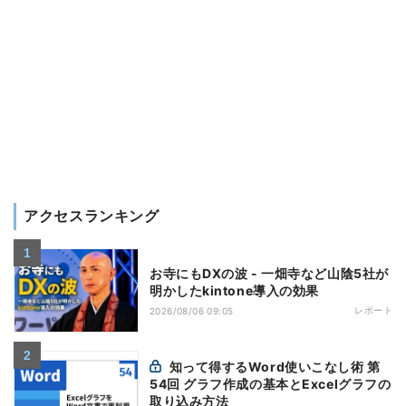
アクセスランキング
お寺にもDXの波 - 一畑寺など山陰5社が
明かしたkintone導入の効果
レポート
2026/08/06 09:05
知って得するWord使いこなし術 第
54回 グラフ作成の基本とExcelグラフの
取り込み方法