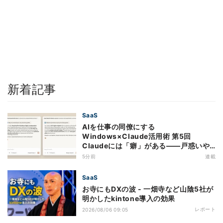
新着記事
SaaS
AIを仕事の同僚にする
Windows×Claude活用術 第5回
Claudeには「癖」がある――戸惑いや
すい7つの仕様
5分前
連載
SaaS
お寺にもDXの波 - 一畑寺など山陰5社が
明かしたkintone導入の効果
レポート
2026/08/06 09:05