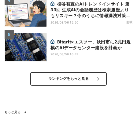
柳谷智宣のAIトレンドインサイト 第
33回 生成AIの会話履歴は検索履歴より
もリスキー？今のうちに情報漏洩対策を
万全にしておこう
連載
2026/08/06 15:50
Bitgrit×エスツー、秋田市に2兆円規
模のAIデータセンター建設を計画か
2026/08/06 16:41
ランキングをもっと見る
もっと見る