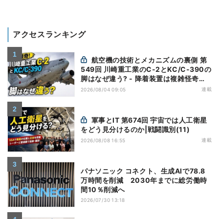
アクセスランキング
航空機の技術とメカニズムの裏側 第
549回 川崎重工業のC-2とKC/C-390の
脚はなぜ違う? - 降着装置は複雑怪奇
(5)|軍用輸送機(10)
連載
2026/08/04 09:05
軍事とIT 第674回 宇宙では人工衛星
をどう見分けるのか|戦闘識別(11)
連載
2026/08/08 16:55
パナソニック コネクト、生成AIで78.8
万時間を削減 2030年までに総労働時
間10％削減へ
2026/07/30 13:18