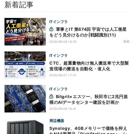
新着記事
ITインフラ
軍事とIT 第674回 宇宙では人工衛星
をどう見分けるのか|戦闘識別(11)
連載
2026/08/08 16:55
ITインフラ
CTC、超重量物向け無人搬送車で大型製
造現場の搬送を自動化・省人化
2026/08/07 17:01
ITインフラ
Bitgrit×エスツー、秋田市に2兆円規
模のAIデータセンター建設を計画か
2026/08/06 16:41
周辺機器
Synology、4GBメモリーで価格を抑え
たNAS新製品「DiskStation neo+」シ