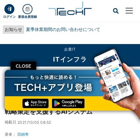
ログイン
新規会員登録
お知らせ
夏季休業期間のお問い合わせについて
企業IT
ITインフラ
CLOSE
TECH+
企業IT
ITインフラ
FRONTEO、医学論文を解析し製薬企業の情報戦略策定を支援するAIシステム
FRONTEO、医学論文を解析し製薬企業の情報
戦略策定を支援するAIシステム
掲載日
2021/10/05 08:52
著者：
田鍋隼