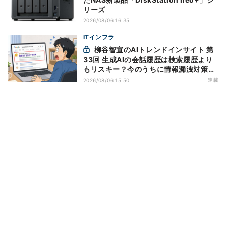
リーズ
2026/08/06 16:35
ITインフラ
柳谷智宣のAIトレンドインサイト 第
33回 生成AIの会話履歴は検索履歴より
もリスキー？今のうちに情報漏洩対策を
万全にしておこう
連載
2026/08/06 15:50