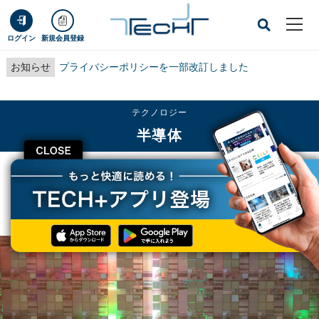
ログイン
新規会員登録
お知らせ
プライバシーポリシーを一部改訂しました
テクノロジー
半導体
CLOSE
TECH+
テクノロジー
半導体
IntelがRISC-V Internationalに加入、RISC-V採用に向け10億ドルのファンド
も創設