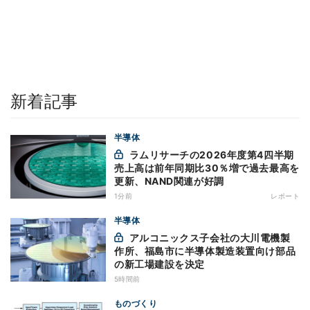
新着記事
半導体
ラムリサーチの2026年度第4四半期
売上高は前年同期比30％増で過去最高を
更新、NAND関連が好調
1分前
レポート
半導体
アルコニックス子会社の大川電機製
作所、福島市に半導体製造装置向け部品
の新工場建設を決定
5時間前
ものづくり