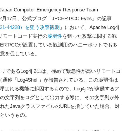
omputer Emergency Response Team
2月17日、公式ブログ「JPCERT/CC Eyes」の記事
2021-44228）を狙う攻撃観測
」において、Apache Log4j
いるリモートコード実行の
脆弱性
を狙った攻撃に関する観
CERT/CCが設置している観測用のハニーポットでも多
意を促している。
リであるLog4j 2には、極めて緊急性が高いリモートコ
8」（通称「Log4Shell」が報告されている。この脆弱性は
kupと呼ばれる機能に起因するもので、Log4j 2が稼働するア
の文字列をログとして出力する際に、その文字列が外
たJavaクラスファイルのURLを指していた場合、対
というもの。