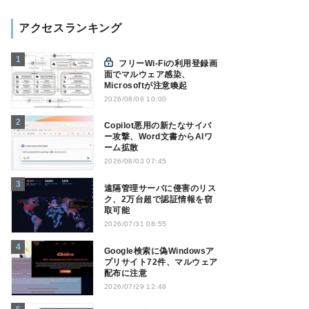
アクセスランキング
フリーWi-Fiの利用登録画
面でマルウェア感染、
Microsoftが注意喚起
2026/08/06 10:00
Copilot悪用の新たなサイバ
ー攻撃、Word文書からAIワ
ーム拡散
2026/08/03 07:45
遠隔管理サーバに侵害のリス
ク、2万台超で認証情報を窃
取可能
2026/07/31 08:55
Google検索に偽Windowsア
プリサイト72件、マルウェア
配布に注意
2026/07/29 12:48