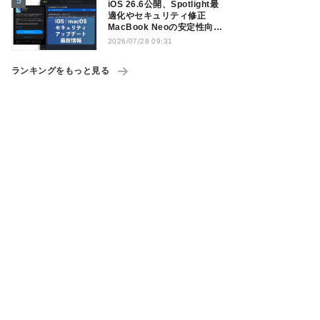
iOS 26.6公開、Spotlight最
適化やセキュリティ修正
MacBook Neoの安定性向上
も
2026/07/28 09:31
ランキングをもっと見る