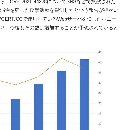
VE-2021-44228についてSNSなどで拡散された
弱性を狙った攻撃活動を観測したという報告が相次い
、JPCERT/CCで運用しているWebサーバを模したハニー
り、今後もその数は増加することが予想されていると