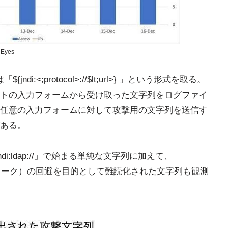
Eyes
jndi:<;protocol>://$lt;url>} 」という形式を取る。
イトの入力フォームから受け取った文字列をログファイ
任意の入力フォームに対して攻撃用の文字列を送信す
ある。
ndi:ldap://」で始まる単純な文字列に加えて、
ムワーク）の回避を目的として難読化された文字列も観測