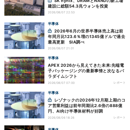
SK hynix、DRAMとNANDの新工場
建設に総額54.3兆ウォンを投資
2026/08/07 22:53
半導体
2026年6月の世界半導体売上高は前
年同月比123.6％増の1345億ドルで過去
最高更新 SIA調べ
2026/08/07 21:01
半導体
APEX 2026から見えてきた未来:先端電
子パッケージングの最新事情と次なるパ
ラダイムシフト
レポート
2026/08/07 07:00
半導体
レゾナックの2026年12月期上期のコ
ア営業利益は前年同期比2.6倍の888億
円、AI向け半導体材料が好調
レポート
2026/08/06 18:26
半導体