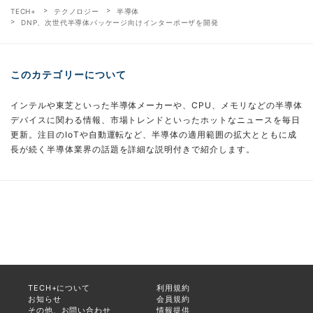
TECH+
テクノロジー
半導体
DNP、次世代半導体パッケージ向けインターポーザを開発
このカテゴリーについて
インテルや東芝といった半導体メーカーや、CPU、メモリなどの半導体
デバイスに関わる情報、市場トレンドといったホットなニュースを毎日
更新。注目のIoTや自動運転など、半導体の適用範囲の拡大とともに成
長が続く半導体業界の話題を詳細な説明付きで紹介します。
TECH+について
利用規約
お知らせ
会員規約
その他、お問い合わせ
情報提供