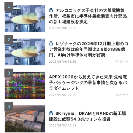
アルコニックス子会社の大川電機製
作所、福島市に半導体製造装置向け部品
の新工場建設を決定
2026/08/06 06:30
レゾナックの2026年12月期上期のコ
ア営業利益は前年同期比2.6倍の888億
円、AI向け半導体材料が好調
レポート
2026/08/06 18:26
APEX 2026から見えてきた未来:先端電
子パッケージングの最新事情と次なるパ
ラダイムシフト
レポート
2026/08/07 07:00
SK hynix、DRAMとNANDの新工場
建設に総額54.3兆ウォンを投資
2026/08/07 22:53