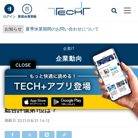
ログイン
新規会員登録
お知らせ
夏季休業期間のお問い合わせについて
企業IT
企業動向
CLOSE
TECH+
企業IT
企業動向
コンサルティング会社11社の働き方を比較、総合評価第1位は？
コンサルティング会社11社の働き方を比較、
総合評価第1位は？
掲載日
2021/08/31 14:12