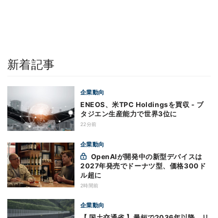
新着記事
企業動向
ENEOS、米TPC Holdingsを買収 - ブ
タジエン生産能力で世界3位に
22分前
企業動向
OpenAIが開発中の新型デバイスは
2027年発売でドーナツ型、価格300ド
ル超に
2時間前
企業動向
【 国土交通省 】最短で2036年以降 リ