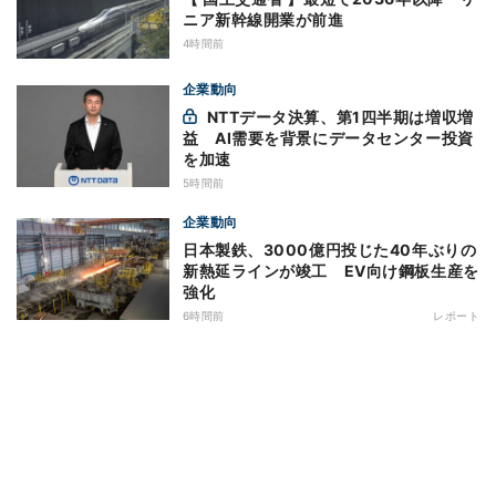
ニア新幹線開業が前進
4時間前
企業動向
NTTデータ決算、第1四半期は増収増
益 AI需要を背景にデータセンター投資
を加速
5時間前
企業動向
日本製鉄、3000億円投じた40年ぶりの
新熱延ラインが竣工 EV向け鋼板生産を
強化
6時間前
レポート