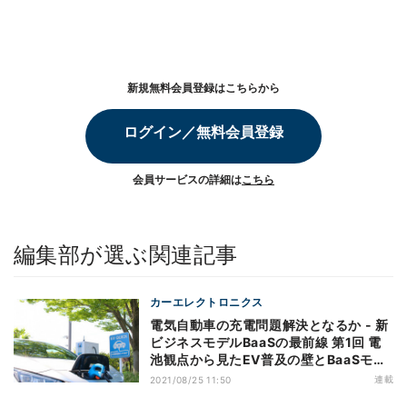
新規無料会員登録はこちらから
ログイン／無料会員登録
会員サービスの詳細は
こちら
編集部が選ぶ関連記事
カーエレクトロニクス
電気自動車の充電問題解決となるか - 新
ビジネスモデルBaaSの最前線 第1回 電
池観点から見たEV普及の壁とBaaSモデ
ルの出現
連載
2021/08/25 11:50