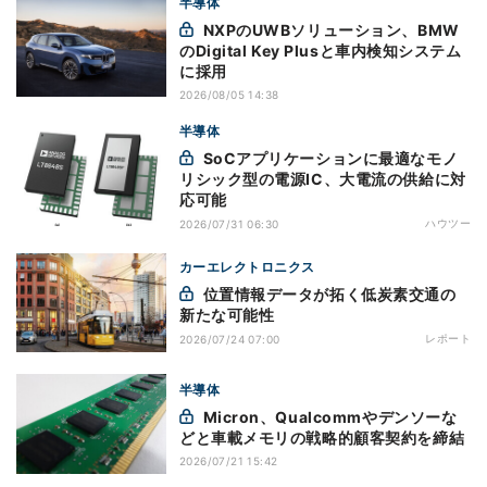
半導体
NXPのUWBソリューション、BMW
のDigital Key Plusと車内検知システム
に採用
2026/08/05 14:38
半導体
SoCアプリケーションに最適なモノ
リシック型の電源IC、大電流の供給に対
応可能
ハウツー
2026/07/31 06:30
カーエレクトロニクス
位置情報データが拓く低炭素交通の
新たな可能性
レポート
2026/07/24 07:00
半導体
Micron、Qualcommやデンソーな
どと車載メモリの戦略的顧客契約を締結
2026/07/21 15:42