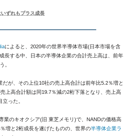
はいずれもプラス成長
ia
によると、2020年の世界半導体市場(日本市場を含
と2桁成長する中、日本の半導体企業の合計売上高は、前年
いう。
だが、その上位10社の売上高合計は前年比5.2％増と
売上高合計額は同19.7％減の2桁下落となり、売上高
目立った。
専業のキオクシア(旧 東芝メモリ)で、NANDの価格高
3％増と2桁成長を遂げたものの、世界の
半導体企業ラ