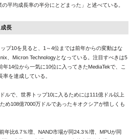
企業の平均成長率の半分にとどまった」と述べている。
ス成長
トップ10を見ると、1～4位までは前年からの変動はな
K Hynix、Micron Technologyとなっている。注目すべきは5
て前年14位から一気に10位に入ってきたMediaTekで、こ
成長率を達成している。
200万ドルで、世界トップ10に入るためには111億ドル以上
め108億7000万ドルであったキオクシアが惜しくも
比6.7％増、NAND市場が同24.3％増、MPUが同