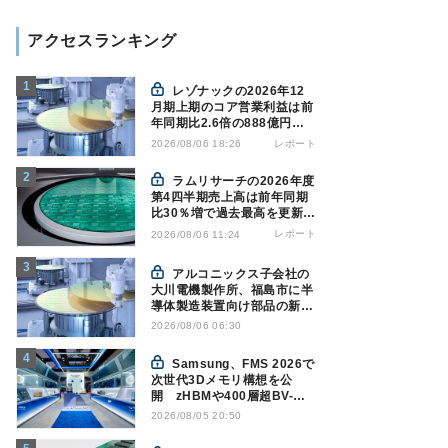
アクセスランキング
レゾナックの2026年12
月期上期のコア営業利益は前
年同期比2.6倍の888億円、
AI向け半導体材料が好調
レポート
2026/08/06 18:26
ラムリサーチの2026年度
第4四半期売上高は前年同期
比30％増で過去最高を更新、
NAND関連が好調
レポート
2026/08/06 11:24
アルコニックス子会社の
大川電機製作所、福島市に半
導体製造装置向け部品の新工
場建設を決定
2026/08/06 06:30
Samsung、FMS 2026で
次世代3Dメモリ構想を公
開 zHBMや400層超BV-
NANDを披露
2026/08/05 20:50