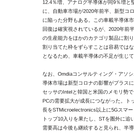
12.4％増、アナログ半導体が同9％増
に、自動車市場が2020年前半、新型コ
に陥った分野もある。この車載半導体市場
回復は確実視されているが、2020年
の生産能力をほかのカテゴリ製品に割り
割り当てた枠をずらすことは容易ではな
となるため、車載半導体の不足が生じて
なお、Omdiaコンサルティング・アソ
導体市場は新型コロナの影響がプラスに働
セッサのIntelと韓国と米国のメモリ
PCの需要拡大が成長につながった。トッ
長をSTMicroelectronics以上に5
トップ10入りを果たし、STを圏外に
需要高は今後も継続すると見られ、半導