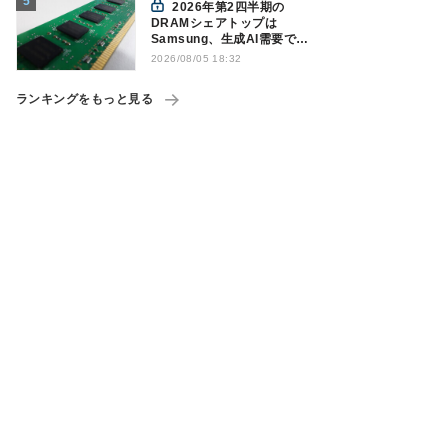
2026年第2四半期の
DRAMシェアトップは
Samsung、生成AI需要で競
争構図に変化
2026/08/05 18:32
Counterpoint調べ
ランキングをもっと見る