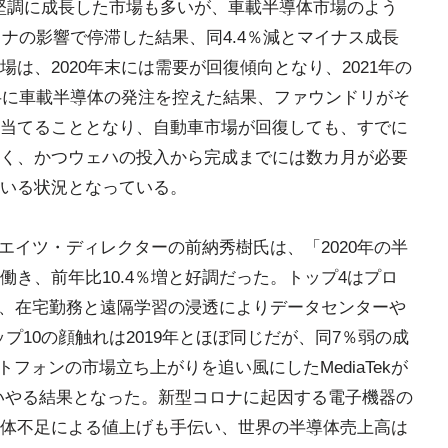
と堅調に成長した市場も多いが、車載半導体市場のよう
ロナの影響で停滞した結果、同4.4％減とマイナス成長
は、2020年末には需要が回復傾向となり、2021年の
前半に車載半導体の発注を控えた結果、ファウンドリがそ
当てることとなり、自動車市場が回復しても、すでに
く、かつウェハの投入から完成までには数カ月が必要
いる状況となっている。
シエイツ・ディレクターの前納秀樹氏は、「2020年の半
き、前年比10.4％増と好調だった。トップ4はプロ
勢で、在宅勤務と遠隔学習の浸透によりデータセンターや
プ10の顔触れは2019年とほぼ同じだが、同7％弱の成
Gスマートフォンの市場立ち上がりを追い風にしたMediaTekが
追いやる結果となった。新型コロナに起因する電子機器の
体不足による値上げも手伝い、世界の半導体売上高は