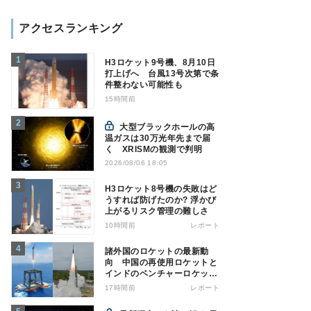
アクセスランキング
H3ロケット9号機、8月10日
打上げへ 台風13号次第で条
件整わない可能性も
15時間前
大型ブラックホールの高
温ガスは30万光年先まで届
く XRISMの観測で判明
2026/08/06 18:05
H3ロケット8号機の失敗はど
うすれば防げたのか? 浮かび
上がるリスク管理の難しさ
10時間前
レポート
諸外国のロケットの最新動
向 中国の再使用ロケットと
インドのベンチャーロケット
の成功
17時間前
レポート