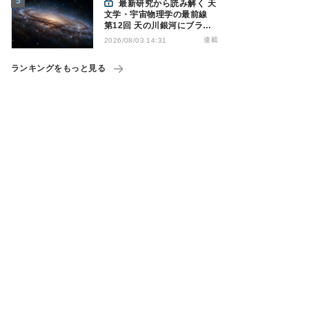
最新研究から読み解く 天
文学・宇宙物理学の最前線
第12回 天の川銀河にブラッ
クホール1億7000万個？ - 大
連載
2026/08/03 14:31
規模計算が描くその分布
ランキングをもっと見る