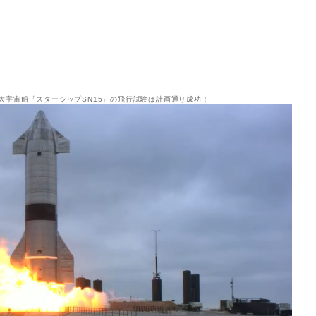
大宇宙船「スターシップSN15」の飛行試験は計画通り成功！