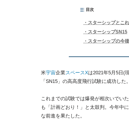
目次
スターシップとこ
スターシップSN15
スターシップの今
米
宇宙
企業
スペースX
は2021年5月5
「SN15」の高高度飛行試験に成功した
これまでの試験では爆発が相次いでいた
も「計画どおり！」と太鼓判。今年中に
な前進を果たした。