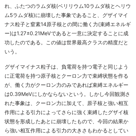
れ、ふたつのラムダ核(ベリリウム10ラムダ核とヘリウ
ム5ラムダ核)に崩壊した事象であること、グザイマイ
ナス粒子と窒素14原子核との間に働く力(束縛エネルギ
ー)は1.27±0.21MeVであると一意に決定することに成
功したのである。この値は世界最高クラスの精度だと
いう。
グザイマイナス粒子は、負電荷を持つ電子と同じよう
に正電荷を持つ原子核とクーロン力で束縛状態を作る
が、働く力がクーロン力のみであれば束縛エネルギー
は0.39MeVにしかならないという。しかし今回観測さ
れた事象は、クーロン力に加えて、原子核と強い相互
作用による引力によってさらに強く束縛したグザイ核
状態を形成したあとに崩壊したもので、今回の結果か
ら強い相互作用による引力の大きさもわかるとしてい