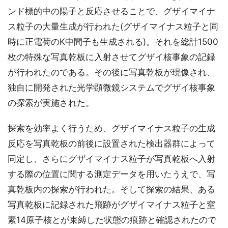
ンド標的中の陽子と反応させることで、グザイマイナ
ス粒子の大量生成が行われた(グザイマイナス粒子と同
時に正電荷のK中間子も生成される)。それを総計1500
枚の特殊な写真乾板に入射させてグザイ核事象の記録
が行われたのである。その後に写真乾板が現像され、
独自に開発された光学顕微鏡システムでグザイ核事象
の探索が実施された。
探索を効率よく行うため、グザイマイナス粒子の生成
反応を写真乾板の前後に設置された検出器群によって
同定し、さらにグザイマイナス粒子が写真乾板へ入射
する際の位置に関する測定データを用いたうえで、写
真乾板内の探索が行われた。そして探索の結果、ある
写真乾板に記録された飛跡がグザイマイナス粒子と窒
素14原子核とが束縛した状態の痕跡と確認されたので