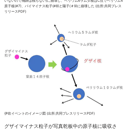
いないので飛跡は残らない)に崩壊し、ヘリウム6ラムダ核はC点でヘリウム4
原子核(#7)、パイマイナス粒子(#8)と陽子(＃9)に崩壊した (出所:共同プレス
リリースPDF)
伊吹イベントのイメージ図 (出所:共同プレスリリースPDF)
グザイマイナス粒子が写真乾板中の原子核に吸収さ