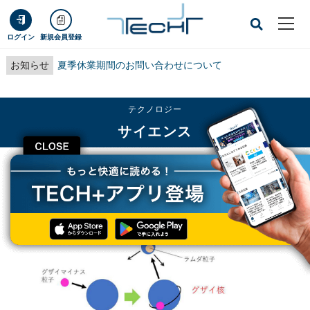
ログイン
新規会員登録
お知らせ
夏季休業期間のお問い合わせについて
テクノロジー
サイエンス
CLOSE
TECH+
テクノロジー
サイエンス
岐阜大など、ストレンジクォークを有する超原子核「グザイ核」の観測に成功