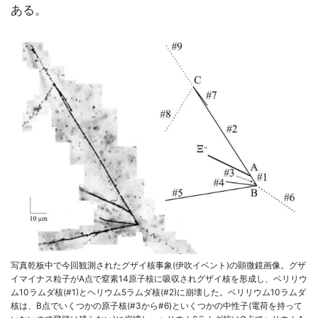
ある。
写真乾板中で今回観測されたグザイ核事象(伊吹イベント)の顕微鏡画像。グザ
イマイナス粒子がA点で窒素14原子核に吸収されグザイ核を形成し、ベリリウ
ム10ラムダ核(#1)とヘリウム5ラムダ核(#2)に崩壊した。ベリリウム10ラムダ
核は、B点でいくつかの原子核(#3から#6)といくつかの中性子(電荷を持って