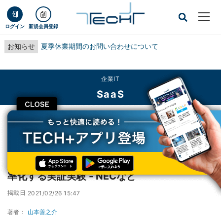
ログイン
新規会員登録
お知らせ
夏季休業期間のお問い合わせについて
企業IT
SaaS
CLOSE
TECH+
企業IT
SaaS
RPAで新型コロナ感染者の管理システムを効率化する実証実験 - NECなど
RPAで新型コロナ感染者の管理システムを効
率化する実証実験 - NECなど
掲載日
2021/02/26 15:47
著者：
山本善之介