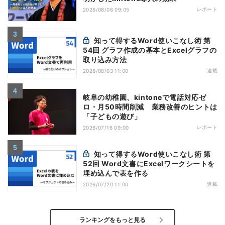
レポート
2026/08/06 09:05
知って得するWord使いこなし術 第
54回 グラフ作成の基本とExcelグラフの
取り込み方法
連載
2026/08/03 11:00
岐阜の幼稚園、kintoneで電話対応ゼ
ロ・月50時間削減 業務改善のヒントは
「子どもの遊び」
レポート
2026/07/16 09:00
知って得するWord使いこなし術 第
52回 Word文書にExcelワークシートを
埋め込んで表を作る
連載
2026/07/20 11:00
ランキングをもっと見る