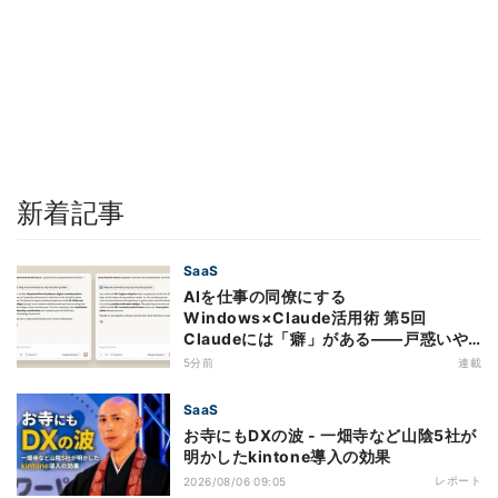
新着記事
SaaS
AIを仕事の同僚にする
Windows×Claude活用術 第5回
Claudeには「癖」がある――戸惑いや
すい7つの仕様
5分前
連載
SaaS
お寺にもDXの波 - 一畑寺など山陰5社が
明かしたkintone導入の効果
レポート
2026/08/06 09:05