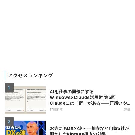
アクセスランキング
AIを仕事の同僚にする
Windows×Claude活用術 第5回
Claudeには「癖」がある――戸惑いや
すい7つの仕様
17時間前
連載
お寺にもDXの波 - 一畑寺など山陰5社が
明かしたkintone導入の効果