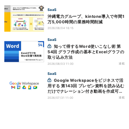
SaaS
沖縄電力グループ、kintone導入で年間1
万5,000時間の業務時間削減
2026/08/04 16:15
SaaS
知って得するWord使いこなし術 第
54回 グラフ作成の基本とExcelグラフの
取り込み方法
連載
2026/08/03 11:00
SaaS
Google Workspaceをビジネスで活
用する 第143回 プレゼン資料を読み込む
だけでナレーション付き動画を作成可能
になった「Google Vids」
連載
2026/07/31 11:00