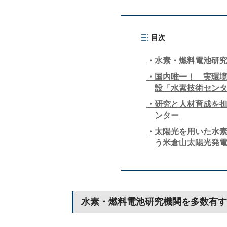
目次
水素・燃料電池研
国内唯一！ 実環
設「水素技術セン
研究と人材育成を
ンター
太陽光を用いた水
う米倉山太陽光発
水素・燃料電池研究機関を多数有す