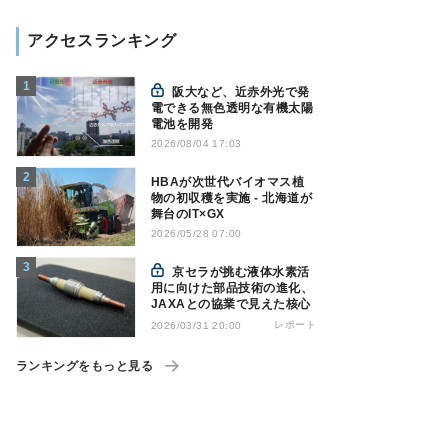
アクセスランキング
阪大など、近赤外光で発
電できる無色透明な有機太陽
電池を開発
2026/08/04 17:03
HBAが次世代バイオマス植
物の初収穫を実施 - 北海道が
舞台のIT×GX
2026/05/28 07:00
京セラが挑む液体水素活
用に向けた部品技術の進化、
JAXAとの協業で見えた核心
レポート
2026/03/31 20:00
ランキングをもっと見る