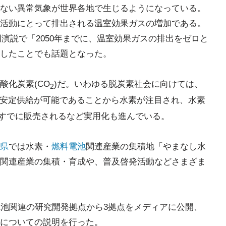
ない異常気象が世界各地で生じるようになっている。
活動にとって排出される温室効果ガスの増加である。
明演説で「2050年までに、温室効果ガスの排出をゼロと
したことでも話題となった。
酸化炭素(CO
)だ。いわゆる脱炭素社会に向けては、
2
安定供給が可能であることから水素が注目され、水素
がすでに販売されるなど実用化も進んでいる。
県
では水素・
燃料電池
関連産業の集積地「やまなし水
関連産業の集積・育成や、普及啓発活動などさまざま
電池関連の研究開発拠点から3拠点をメディアに公開、
についての説明を行った。