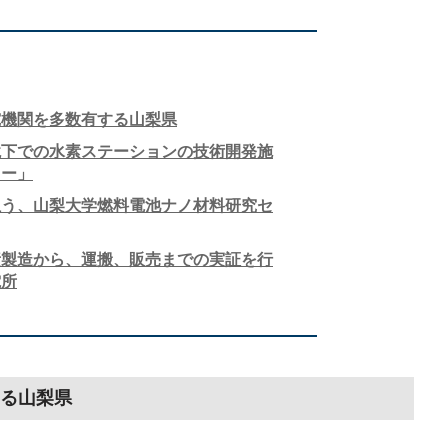
究機関を多数有する山梨県
境下での水素ステーションの技術開発施
ター」
担う、山梨大学燃料電池ナノ材料研究セ
素製造から、運搬、販売までの実証を行
電所
る山梨県