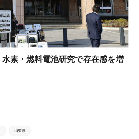
- 水素・燃料電池研究で存在感を増
術
山梨県