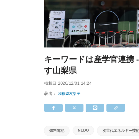
キーワードは産学官連携 
す山梨県
掲載日
2020/12/01 14:24
著者：
和根﨑友梨子
NEDO
燃料電池
次世代エネルギー技