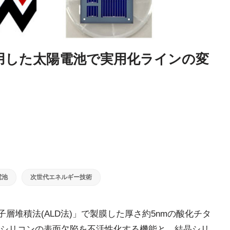
用した太陽電池で実用化ラインの変
電池
次世代エネルギー技術
子層堆積法(ALD法)」で製膜した厚さ約5nmの酸化チタ
シリコンの表面欠陥を不活性化する機能と、結晶シリ