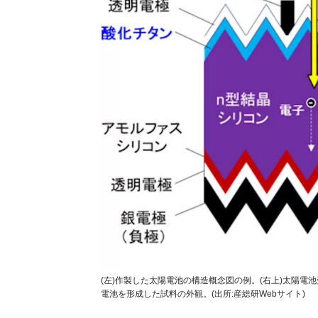
(左)作製した太陽電池の構造概念図の例。(右上)太陽電
電池を形成した試料の外観。(出所:産総研Webサイト)