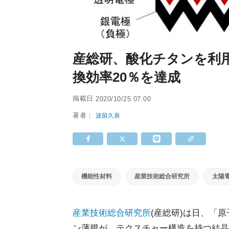
産総研、酸化チタンを利
換効率20％を達成
掲載日
2020/10/25 07:00
著者：
波留久泉
機能性材料
産業技術総合研究所
太陽
産業技術総合研究所
(産総研)は日、「原
ン薄膜が、テクスチャー構造を持つ結晶