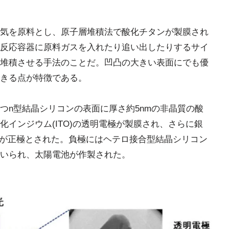
気を原料とし、原子層堆積法で酸化チタンが製膜され
反応容器に原料ガスを入れたり追い出したりするサイ
堆積させる手法のことだ。凹凸の大きい表面にでも優
きる点が特徴である。
つn型結晶シリコンの表面に厚さ約5nmの非晶質の酸
インジウム(ITO)の透明電極が製膜され、さらに銀
それが正極とされた。負極にはヘテロ接合型結晶シリコン
いられ、太陽電池が作製された。