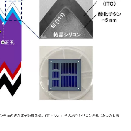
池受光面の透過電子顕微鏡像。(右下)50mm角の結晶シリコン基板に5つの太陽