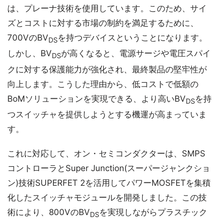
は、プレーナ技術を使用しています。このため、サイ
ズとコストに対する市場の制約を満足するために、
700VのBV
を持つデバイスということになります。
DS
しかし、BV
が高くなると、電源サージや電圧スパイ
DS
クに対する保護能力が強化され、最終製品の堅牢性が
向上します。こうした理由から、低コストで低額の
BoMソリューションを実現できる、より高いBV
を持
DS
つスイッチャを提供しようとする機運が高まっていま
す。
これに対応して、オン・セミコンダクターは、SMPS
コントローラとSuper Junction(スーパージャンクショ
ン)技術SUPERFET 2を活用してパワーMOSFETを集積
化したスイッチャモジュールを開発しました。この技
術により、800VのBV
を実現しながらプラスチック
DS