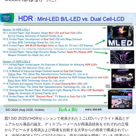
図1 SID 2020のHDRセッションで発表されたミニLEDバックライト液晶とデ
ュアルセル液晶の論文。ディスプレーメーカが両液晶技術をそれぞれの立場
からアピールする発表および両者を比較する大学からの発表で構成されてい
る。中国のBOEとTCL-CSOTの2社は、両方の技術を開発している (世界のリ