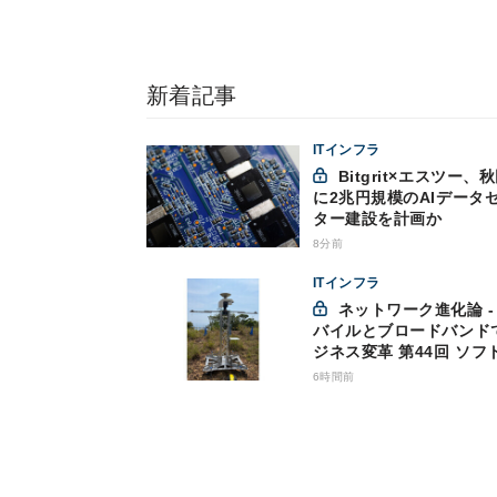
新着記事
ITインフラ
Bitgrit×エスツー、秋田市
に2兆円規模のAIデータ
ター建設を計画か
8分前
ITインフラ
ネットワーク進化論 - モ
バイルとブロードバンド
ジネス変革 第44回 ソフ
ンクが「HAPS」のプレ
6時間前
サービス開始を表明、本
な商用展開のめどは