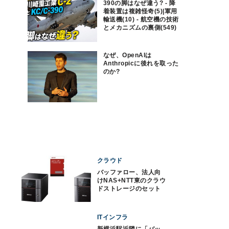
390の脚はなぜ違う? - 降
着装置は複雑怪奇(5)|軍用
輸送機(10) - 航空機の技術
とメカニズムの裏側(549)
なぜ、OpenAIは
Anthropicに後れを取った
のか?
クラウド
バッファロー、法人向
けNAS+NTT東のクラウ
ドストレージのセット
商品
ITインフラ
新横浜駅近隣に「バッ