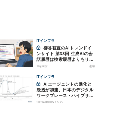
ITインフラ
柳谷智宣のAIトレンドイ
ンサイト 第33回 生成AIの会
話履歴は検索履歴よりもリス
キー？今のうちに情報漏洩対
1時間前
連載
策を万全にしておこう
ITインフラ
AIエージェントの進化と
浸透が加速、日本のデジタル
ワークプレース・ハイプサイ
クルをガートナーが発表
2026/08/05 15:22