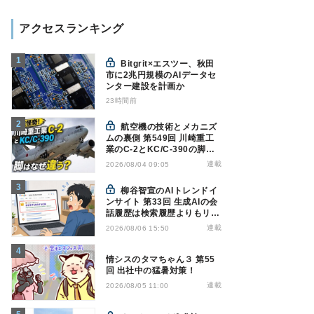
アクセスランキング
Bitgrit×エスツー、秋田
市に2兆円規模のAIデータセ
ンター建設を計画か
23時間前
航空機の技術とメカニズ
ムの裏側 第549回 川崎重工
業のC-2とKC/C-390の脚は
なぜ違う? - 降着装置は複雑
連載
2026/08/04 09:05
怪奇(5)|軍用輸送機(10)
柳谷智宣のAIトレンドイ
ンサイト 第33回 生成AIの会
話履歴は検索履歴よりもリス
キー？今のうちに情報漏洩対
連載
2026/08/06 15:50
策を万全にしておこう
情シスのタマちゃん３ 第55
回 出社中の猛暑対策！
連載
2026/08/05 11:00