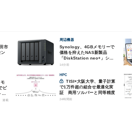
周辺機器
Synology、4GBメモリーで
セン
価格を抑えたNAS新製品
「DiskStation neo+」シリ
ーズ
14分前
HPC
TISI×大阪大学、量子計算
で1万件超の組合せ最適化実
でビ
証 商用ソルバーと同等精度
トバ
商用
24時間前
連載
格的