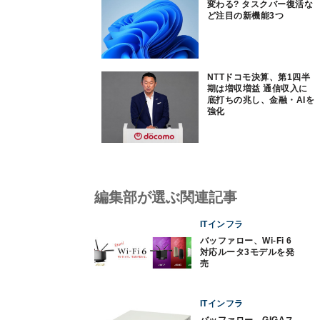
変わる? タスクバー復活な
ど注目の新機能3つ
NTTドコモ決算、第1四半
期は増収増益 通信収入に
底打ちの兆し、金融・AIを
強化
編集部が選ぶ関連記事
ITインフラ
バッファロー、Wi-Fi 6
対応ルータ3モデルを発
売
ITインフラ
バッファロー、GIGAス