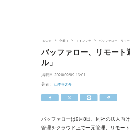
TECH+
企業IT
ITインフラ
バッファロー、リモ
バッファロー、リモート
ル」
掲載日
2020/09/09 16:01
著者：
山本善之介
バッファローは9月8日、同社の法人向
管理をクラウド上で一元管理、リモート