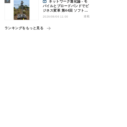
ネットワーク進化論 - モ
バイルとブロードバンドでビ
ジネス変革 第44回 ソフトバ
ンクが「HAPS」のプレ商用
連載
2026/08/06 11:00
サービス開始を表明、本格的
な商用展開のめどは
ランキングをもっと見る