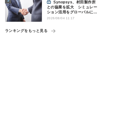
Synopsys、村田製作所
との協業を拡大 シミュレー
ション活用をグローバルに支
援
2026/08/04 11:17
ランキングをもっと見る