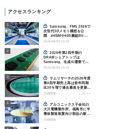
アクセスランキング
Samsung、FMS 2026で
次世代3Dメモリ構想を公
開 zHBMや400層超BV-
NANDを披露
2026/08/05 20:50
2026年第2四半期の
DRAMシェアトップは
Samsung、生成AI需要で競
争構図に変化
2026/08/05 18:32
Counterpoint調べ
ラムリサーチの2026年度
第4四半期売上高は前年同期
比30％増で過去最高を更新、
NAND関連が好調
15時間前
レポート
アルコニックス子会社の
大川電機製作所、福島市に半
導体製造装置向け部品の新工
場建設を決定
20時間前