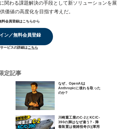
全に関わる課題解決の手段として新ソリューションを展
供価値の高度化を目指す考えだ。
無料会員登録はこちらから
イン／無料会員登録
サービスの詳細は
こちら
限定記事
なぜ、OpenAIは
Anthropicに後れを取った
のか?
川崎重工業のC-2とKC/C-
390の脚はなぜ違う? - 降
着装置は複雑怪奇(5)|軍用