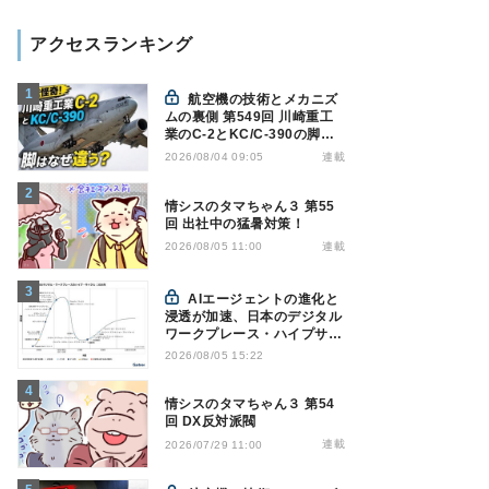
アクセスランキング
航空機の技術とメカニズ
ムの裏側 第549回 川崎重工
業のC-2とKC/C-390の脚は
なぜ違う? - 降着装置は複雑
連載
2026/08/04 09:05
怪奇(5)|軍用輸送機(10)
情シスのタマちゃん３ 第55
回 出社中の猛暑対策！
連載
2026/08/05 11:00
AIエージェントの進化と
浸透が加速、日本のデジタル
ワークプレース・ハイプサイ
クルをガートナーが発表
2026/08/05 15:22
情シスのタマちゃん３ 第54
回 DX反対派閥
連載
2026/07/29 11:00