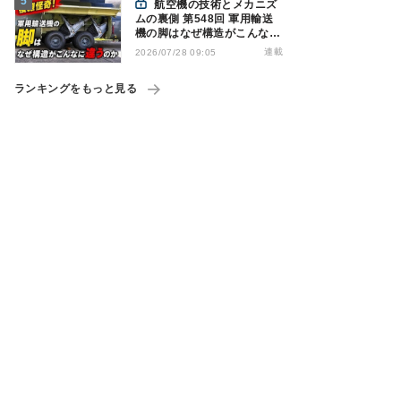
航空機の技術とメカニズ
ムの裏側 第548回 軍用輸送
機の脚はなぜ構造がこんなに
違うのか - 降着装置は複雑怪
連載
2026/07/28 09:05
奇(4)|軍用輸送機(9)
ランキングをもっと見る