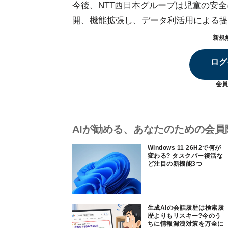
今後、NTT西日本グループは児童の安
開、機能拡張し、データ利活用による提
新規
ログ
会員
AIが勧める、あなたのための会員
Windows 11 26H2で何が
変わる? タスクバー復活な
ど注目の新機能3つ
生成AIの会話履歴は検索履
歴よりもリスキー?今のう
ちに情報漏洩対策を万全に