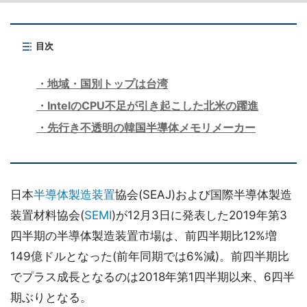
目次
地域・国別トップは台湾
IntelのCPU不足が引き起こした北米の躍進
先行き不透明の韓国半導体メモリメーカー
日本
半導体製造装置
協会(SEAJ)および国際半導体製造
装置材料協会(
SEMI
)が12月3日に発表した2019年第3
四半期の半導体製造装置市場は、前四半期比12%増
149億ドルとなった(前年同期では6%減)。前四半期比
でプラス成長となるのは2018年第1四半期以来、6四半
期ぶりとなる。