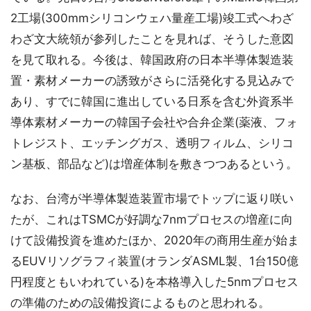
2工場(300mmシリコンウェハ量産工場)竣工式へわざ
わざ文大統領が参列したことを見れば、そうした意図
を見て取れる。今後は、韓国政府の日本半導体製造装
置・素材メーカーの誘致がさらに活発化する見込みで
あり、すでに韓国に進出している日系を含む外資系半
導体素材メーカーの韓国子会社や合弁企業(薬液、フォ
トレジスト、エッチングガス、透明フィルム、シリコ
ン基板、部品など)は増産体制を敷きつつあるという。
なお、台湾が半導体製造装置市場でトップに返り咲い
たが、これはTSMCが好調な7nmプロセスの増産に向
けて設備投資を進めたほか、2020年の商用生産が始ま
るEUVリソグラフィ装置(オランダASML製、1台150億
円程度ともいわれている)を本格導入した5nmプロセス
の準備のための設備投資によるものと思われる。