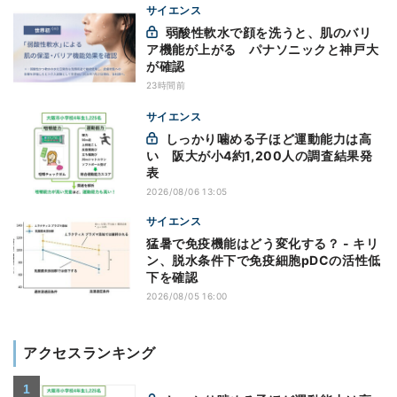
サイエンス
弱酸性軟水で顔を洗うと、肌のバリ
ア機能が上がる パナソニックと神戸大
が確認
23時間前
サイエンス
しっかり噛める子ほど運動能力は高
い 阪大が小4約1,200人の調査結果発
表
2026/08/06 13:05
サイエンス
猛暑で免疫機能はどう変化する？ - キリ
ン、脱水条件下で免疫細胞pDCの活性低
下を確認
2026/08/05 16:00
アクセスランキング