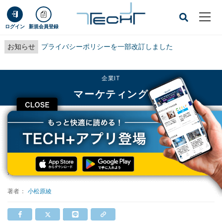
ログイン
新規会員登録
お知らせ
プライバシーポリシーを一部改訂しました
企業IT
マーケティング
CLOSE
TECH+
企業IT
マーケティング
JALが新たなマイレージサービス
JALが新たなマイレージサービス
掲載日
2019/07/18 10:51
著者：
小松原綾