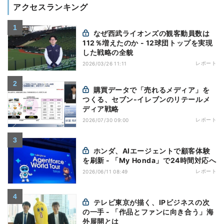
アクセスランキング
なぜ西武ライオンズの観客動員数は
112％増えたのか - 12球団トップを実現
した戦略の全貌
レポート
2026/03/26 11:11
購買データで「売れるメディア」を
つくる、セブン-イレブンのリテールメ
ディア戦略
レポート
2026/07/30 09:00
ホンダ、AIエージェントで顧客体験
を刷新 - 「My Honda」で24時間対応へ
レポート
2026/06/11 08:49
テレビ東京が描く、IPビジネスの次
の一手 - 「作品とファンに向き合う」海
外展開とは