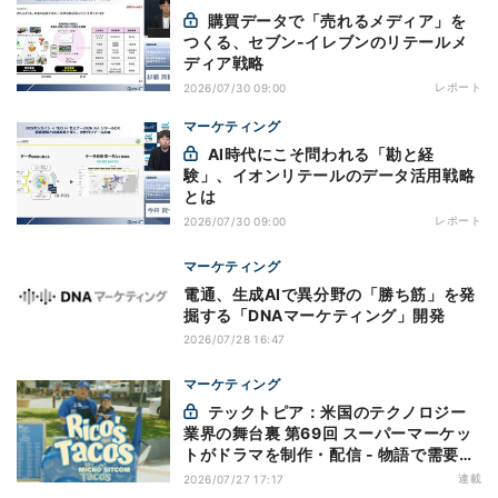
購買データで「売れるメディア」を
つくる、セブン-イレブンのリテールメ
ディア戦略
レポート
2026/07/30 09:00
マーケティング
AI時代にこそ問われる「勘と経
験」、イオンリテールのデータ活用戦略
とは
レポート
2026/07/30 09:00
マーケティング
電通、生成AIで異分野の「勝ち筋」を発
掘する「DNAマーケティング」開発
2026/07/28 16:47
マーケティング
テックトピア：米国のテクノロジー
業界の舞台裏 第69回 スーパーマーケッ
トがドラマを制作・配信 - 物語で需要を
演出する小売メディア
連載
2026/07/27 17:17