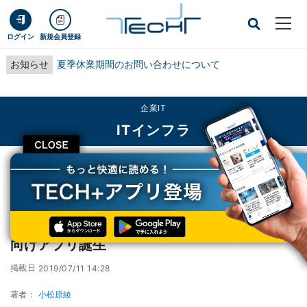
ログイン
新規会員登録
お知らせ
夏季休業期間のお問い合わせについて
企業IT
ITインフラ
CLOSE
TECH+
企業IT
ITインフラ
マンガ×AI・ARで天気予報を表現したiPhone向けアプリ誕生
マンガ×AI・ARで天気予報を表現したiPhone
向けアプリ誕生
掲載日
2019/07/11 14:28
著者：
小松原綾