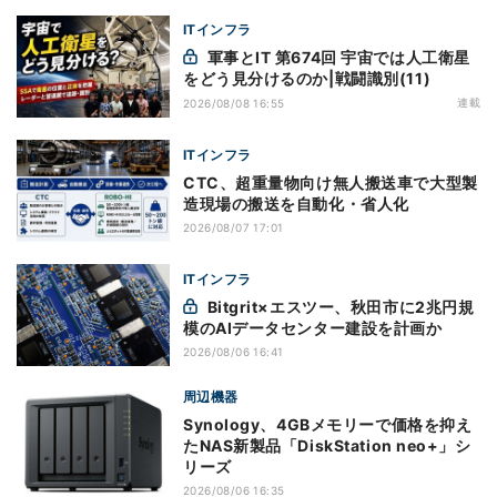
ITインフラ
軍事とIT 第674回 宇宙では人工衛星
をどう見分けるのか|戦闘識別(11)
連載
2026/08/08 16:55
ITインフラ
CTC、超重量物向け無人搬送車で大型製
造現場の搬送を自動化・省人化
2026/08/07 17:01
ITインフラ
Bitgrit×エスツー、秋田市に2兆円規
模のAIデータセンター建設を計画か
2026/08/06 16:41
周辺機器
Synology、4GBメモリーで価格を抑え
たNAS新製品「DiskStation neo+」シ
リーズ
2026/08/06 16:35