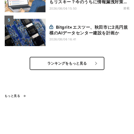
もリスキー？今のうちに情報漏洩対策を
万全にしておこう
連載
2026/08/06 15:50
Bitgrit×エスツー、秋田市に2兆円規
模のAIデータセンター建設を計画か
2026/08/06 16:41
ランキングをもっと見る
もっと見る