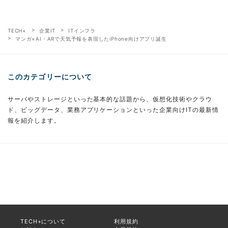
TECH+
企業IT
ITインフラ
マンガ×AI・ARで天気予報を表現したiPhone向けアプリ誕生
このカテゴリーについて
サーバやストレージといった基本的な話題から、仮想化技術やクラウ
ド、ビッグデータ、業務アプリケーションといった企業向けITの最新情
報を紹介します。
TECH+について
利用規約