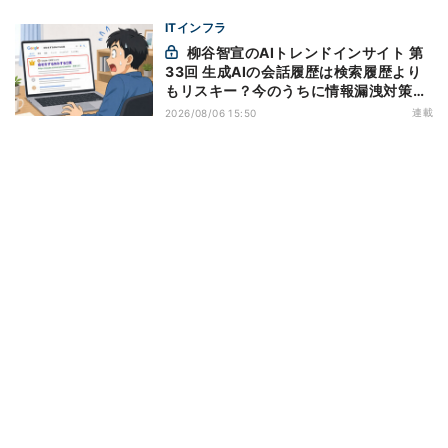
ITインフラ
柳谷智宣のAIトレンドインサイト 第
33回 生成AIの会話履歴は検索履歴より
もリスキー？今のうちに情報漏洩対策を
万全にしておこう
連載
2026/08/06 15:50