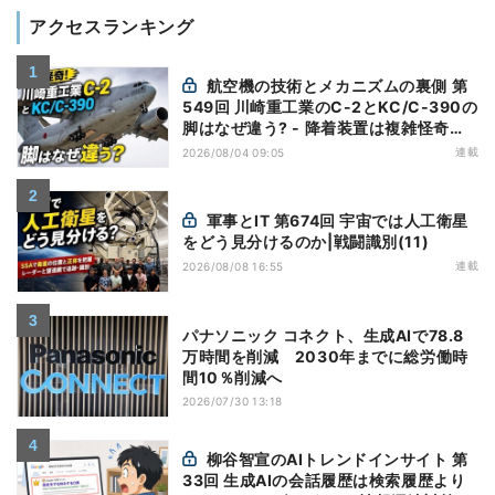
アクセスランキング
航空機の技術とメカニズムの裏側 第
549回 川崎重工業のC-2とKC/C-390の
脚はなぜ違う? - 降着装置は複雑怪奇
(5)|軍用輸送機(10)
連載
2026/08/04 09:05
軍事とIT 第674回 宇宙では人工衛星
をどう見分けるのか|戦闘識別(11)
連載
2026/08/08 16:55
パナソニック コネクト、生成AIで78.8
万時間を削減 2030年までに総労働時
間10％削減へ
2026/07/30 13:18
柳谷智宣のAIトレンドインサイト 第
33回 生成AIの会話履歴は検索履歴より