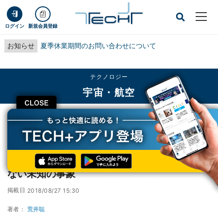
ログイン
新規会員登録
お知らせ
夏季休業期間のお問い合わせについて
テクノロジー
宇宙・航空
CLOSE
TECH+
テクノロジー
宇宙・航空
謎の発光現象「スティーブ」はオーロラではない未知の事象
謎の発光現象「スティーブ」はオーロラでは
ない未知の事象
掲載日
2018/08/27 15:30
著者：
荒井聡