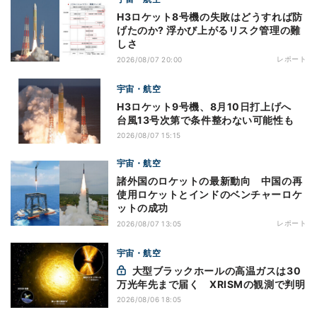
H3ロケット8号機の失敗はどうすれば防
げたのか? 浮かび上がるリスク管理の難
しさ
レポート
2026/08/07 20:00
宇宙・航空
H3ロケット9号機、8月10日打上げへ
台風13号次第で条件整わない可能性も
2026/08/07 15:15
宇宙・航空
諸外国のロケットの最新動向 中国の再
使用ロケットとインドのベンチャーロケ
ットの成功
レポート
2026/08/07 13:05
宇宙・航空
大型ブラックホールの高温ガスは30
万光年先まで届く XRISMの観測で判明
2026/08/06 18:05