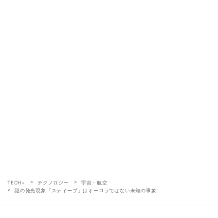
TECH+
テクノロジー
宇宙・航空
謎の発光現象「スティーブ」はオーロラではない未知の事象