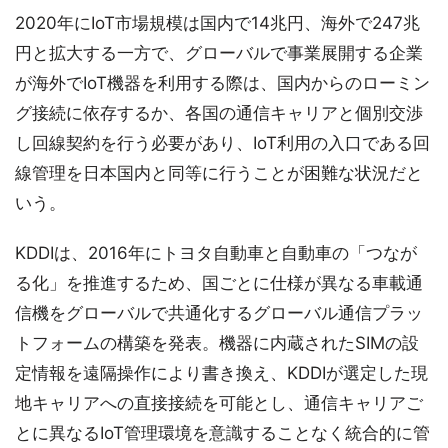
2020年にIoT市場規模は国内で14兆円、海外で247兆
円と拡大する一方で、グローバルで事業展開する企業
が海外でIoT機器を利用する際は、国内からのローミン
グ接続に依存するか、各国の通信キャリアと個別交渉
し回線契約を行う必要があり、IoT利用の入口である回
線管理を日本国内と同等に行うことが困難な状況だと
いう。
KDDIは、2016年にトヨタ自動車と自動車の「つなが
る化」を推進するため、国ごとに仕様が異なる車載通
信機をグローバルで共通化するグローバル通信プラッ
トフォームの構築を発表。機器に内蔵されたSIMの設
定情報を遠隔操作により書き換え、KDDIが選定した現
地キャリアへの直接接続を可能とし、通信キャリアご
とに異なるIoT管理環境を意識することなく統合的に管