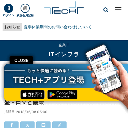
ログイン
新規会員登録
お知らせ
夏季休業期間のお問い合わせについて
企業IT
ITインフラ
CLOSE
TECH+
企業IT
ITインフラ
KDDIが日本企業の海外展開を支援するIoT基盤 - 日立と協業
KDDIが日本企業の海外展開を支援するIoT基
盤 - 日立と協業
掲載日
2018/06/08 05:00