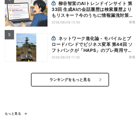
柳谷智宣のAIトレンドインサイト 第
33回 生成AIの会話履歴は検索履歴より
もリスキー？今のうちに情報漏洩対策を
万全にしておこう
連載
2026/08/06 15:50
ネットワーク進化論 - モバイルとブ
ロードバンドでビジネス変革 第44回 ソ
フトバンクが「HAPS」のプレ商用サー
ビス開始を表明、本格的な商用展開のめ
連載
2026/08/06 11:00
どは
ランキングをもっと見る
もっと見る