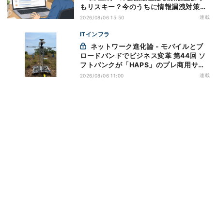
もリスキー？今のうちに情報漏洩対策を
万全にしておこう
連載
2026/08/06 15:50
ITインフラ
ネットワーク進化論 - モバイルとブ
ロードバンドでビジネス変革 第44回 ソ
フトバンクが「HAPS」のプレ商用サー
ビス開始を表明、本格的な商用展開のめ
連載
2026/08/06 11:00
どは