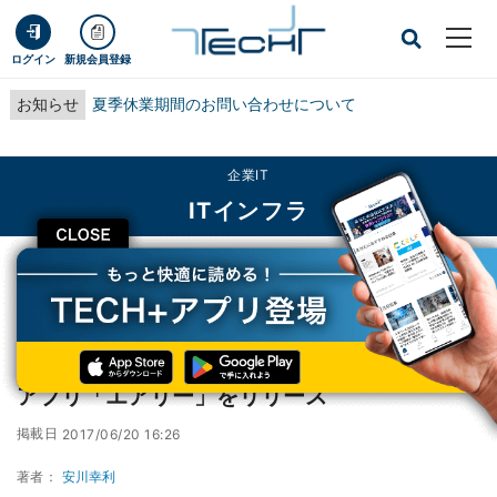
ログイン
新規会員登録
お知らせ
夏季休業期間のお問い合わせについて
企業IT
ITインフラ
CLOSE
TECH+
企業IT
ITインフラ
EDGE、内定者フォローSNSのスマートフォンアプリ「エアリー」をリリース
EDGE、内定者フォローSNSのスマートフォン
アプリ「エアリー」をリリース
掲載日
2017/06/20 16:26
著者：
安川幸利