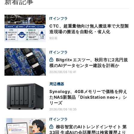
新着記事
ITインフラ
CTC、超重量物向け無人搬送車で大型製
造現場の搬送を自動化・省人化
9分前
ITインフラ
Bitgrit×エスツー、秋田市に2兆円規
模のAIデータセンター建設を計画か
2026/08/06 16:41
周辺機器
Synology、4GBメモリーで価格を抑え
たNAS新製品「DiskStation neo+」シ
リーズ
2026/08/06 16:35
ITインフラ
柳谷智宣のAIトレンドインサイト 第
33回 生成AIの会話履歴は検索履歴より