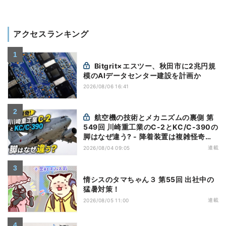
アクセスランキング
Bitgrit×エスツー、秋田市に2兆円規
模のAIデータセンター建設を計画か
2026/08/06 16:41
航空機の技術とメカニズムの裏側 第
549回 川崎重工業のC-2とKC/C-390の
脚はなぜ違う? - 降着装置は複雑怪奇
(5)|軍用輸送機(10)
連載
2026/08/04 09:05
情シスのタマちゃん３ 第55回 出社中の
猛暑対策！
連載
2026/08/05 11:00