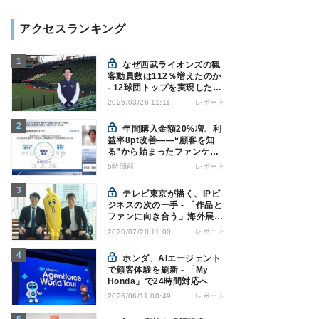
アクセスランキング
なぜ西武ライオンズの観
客動員数は112％増えたのか
- 12球団トップを実現した戦
略の全貌
レポート
2026/03/26 11:11
年間購入金額20%増、利
益率8pt改善——“顧客を知
る”から始まったファンケル
の通販変革と、次に見据える
5時間前
レポート
オムニチャネル
テレビ東京が描く、IPビ
ジネスの次の一手 - 「作品と
ファンに向き合う」海外展開
とは
レポート
2026/07/20 11:00
ホンダ、AIエージェント
で顧客体験を刷新 - 「My
Honda」で24時間対応へ
レポート
2026/06/11 08:49