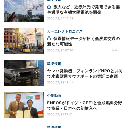
阪大など、近赤外光で発電できる無
色透明な有機太陽電池を開発
2026/08/04 17:03
カーエレクトロニクス
位置情報データが拓く低炭素交通の
新たな可能性
レポート
2026/07/24 07:00
環境技術
ヤマハ発動機、フィンランドNPOと共同
で水素活用サウナボートの実証に参画
2026/07/23 18:41
企業動向
ENEOSがドイツ・GEF1と合成燃料分野
で協業 - 日本への初輸入へ
2026/07/21 17:01
環境技術