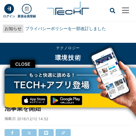
ログイン
新規会員登録
お知らせ
プライバシーポリシーを一部改訂しました
テクノロジー
環境技術
CLOSE
TECH+
テクノロジー
環境技術
積水化学、大判フィルム型リチウムイオン電池事業を開始
積水化学、大判フィルム型リチウムイオン電
池事業を開始
掲載日
2016/12/12 14:52