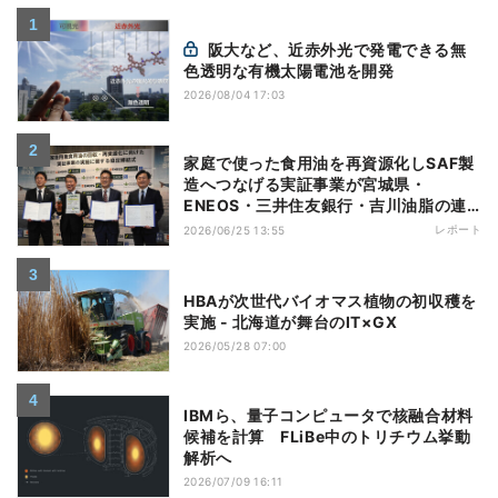
阪大など、近赤外光で発電できる無
色透明な有機太陽電池を開発
2026/08/04 17:03
家庭で使った食用油を再資源化しSAF製
造へつなげる実証事業が宮城県・
ENEOS・三井住友銀行・吉川油脂の連
携でスタート
レポート
2026/06/25 13:55
HBAが次世代バイオマス植物の初収穫を
実施 - 北海道が舞台のIT×GX
2026/05/28 07:00
IBMら、量子コンピュータで核融合材料
候補を計算 FLiBe中のトリチウム挙動
解析へ
2026/07/09 16:11