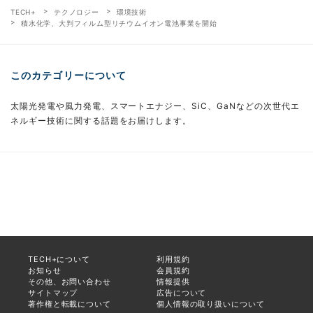
TECH+
テクノロジー
環境技術
積水化学、大判フィルム型リチウムイオン電池事業を開始
このカテゴリーについて
太陽光発電や風力発電、スマートエナジー、SiC、GaNなどの次世代エ
ネルギー技術に関する話題をお届けします。
TECH+について
利用規約
お知らせ
会員規約
その他、お問い合わせ
情報提供
サイトマップ
広告について
著作権と転載について
個人情報の取り扱いについて