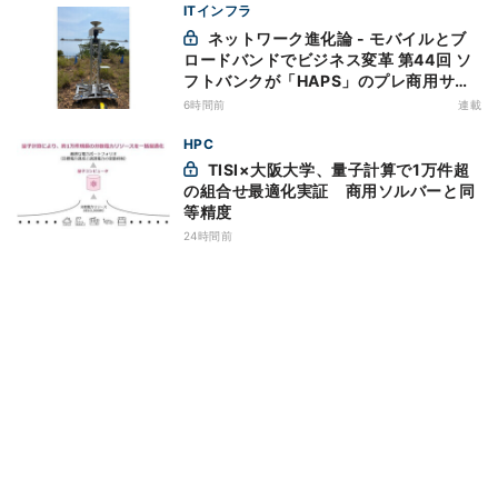
ITインフラ
ネットワーク進化論 - モバイルとブ
ロードバンドでビジネス変革 第44回 ソ
フトバンクが「HAPS」のプレ商用サー
ビス開始を表明、本格的な商用展開のめ
6時間前
連載
どは
HPC
TISI×大阪大学、量子計算で1万件超
の組合せ最適化実証 商用ソルバーと同
等精度
24時間前