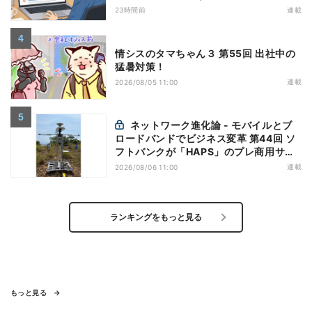
万全にしておこう
23時間前
連載
情シスのタマちゃん３ 第55回 出社中の
猛暑対策！
連載
2026/08/05 11:00
ネットワーク進化論 - モバイルとブ
ロードバンドでビジネス変革 第44回 ソ
フトバンクが「HAPS」のプレ商用サー
ビス開始を表明、本格的な商用展開のめ
連載
2026/08/06 11:00
どは
ランキングをもっと見る
もっと見る