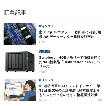
新着記事
ITインフラ
Bitgrit×エスツー、秋田市に2兆円規
模のAIデータセンター建設を計画か
8分前
周辺機器
Synology、4GBメモリーで価格を抑え
たNAS新製品「DiskStation neo+」シ
リーズ
14分前
ITインフラ
柳谷智宣のAIトレンドインサイト 第
33回 生成AIの会話履歴は検索履歴より
もリスキー？今のうちに情報漏洩対策を
万全にしておこう
1時間前
連載