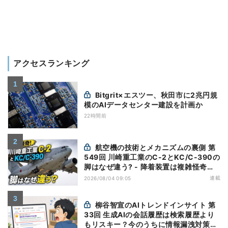
アクセスランキング
Bitgrit×エスツー、秋田市に2兆円規
模のAIデータセンター建設を計画か
22時間前
航空機の技術とメカニズムの裏側 第
549回 川崎重工業のC-2とKC/C-390の
脚はなぜ違う? - 降着装置は複雑怪奇
(5)|軍用輸送機(10)
連載
2026/08/04 09:05
柳谷智宣のAIトレンドインサイト 第
33回 生成AIの会話履歴は検索履歴より
もリスキー？今のうちに情報漏洩対策を