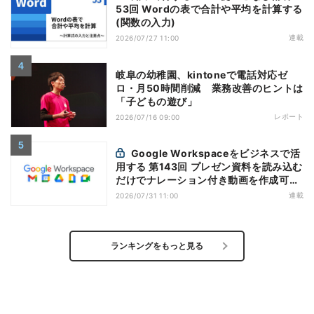
53回 Wordの表で合計や平均を計算する
(関数の入力)
連載
2026/07/27 11:00
岐阜の幼稚園、kintoneで電話対応ゼ
ロ・月50時間削減 業務改善のヒントは
「子どもの遊び」
レポート
2026/07/16 09:00
Google Workspaceをビジネスで活
用する 第143回 プレゼン資料を読み込む
だけでナレーション付き動画を作成可能
になった「Google Vids」
連載
2026/07/31 11:00
ランキングをもっと見る