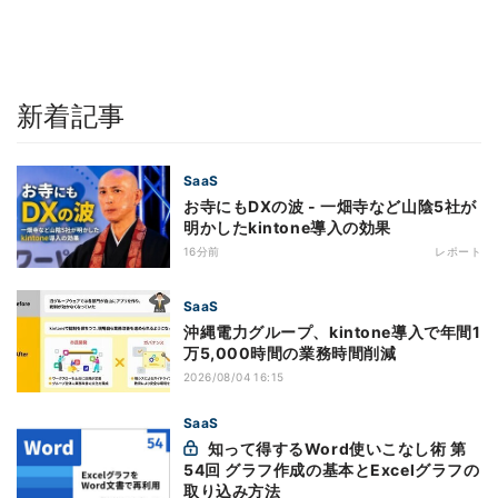
新着記事
SaaS
お寺にもDXの波 - 一畑寺など山陰5社が
明かしたkintone導入の効果
16分前
レポート
SaaS
沖縄電力グループ、kintone導入で年間1
万5,000時間の業務時間削減
2026/08/04 16:15
SaaS
知って得するWord使いこなし術 第
54回 グラフ作成の基本とExcelグラフの
取り込み方法