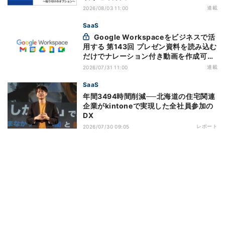
連載
2026/08/03 11:00
SaaS
Google Workspaceをビジネスで活
用する 第143回 プレゼン資料を読み込む
だけでナレーション付き動画を作成可能
になった「Google Vids」
連載
2026/07/31 11:00
SaaS
年間3494時間削減──北海道の住宅関連
企業がkintoneで実現した全社員参加の
DX
レポート
2026/07/30 09:05