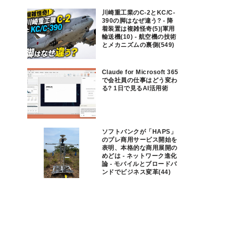
川崎重工業のC-2とKC/C-
390の脚はなぜ違う? - 降
着装置は複雑怪奇(5)|軍用
輸送機(10) - 航空機の技術
とメカニズムの裏側(549)
Claude for Microsoft 365
で会社員の仕事はどう変わ
る? 1日で見るAI活用術
ソフトバンクが「HAPS」
のプレ商用サービス開始を
表明、本格的な商用展開の
めどは - ネットワーク進化
論 - モバイルとブロードバ
ンドでビジネス変革(44)