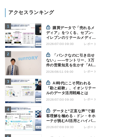
アクセスランキング
購買データで「売れるメ
ディア」をつくる、セブン-
イレブンのリテールメディア
戦略
レポート
2026/07/30 09:00
「バンクなのに引き出せ
ない」――サントリー、3万
件の営業知見を生かす「AI軍
師」とは
レポート
2026/06/11 09:00
AI時代にこそ問われる
「勘と経験」、イオンリテー
ルのデータ活用戦略とは
レポート
2026/07/30 09:00
データと“正直な声”で顧
客理解を極める - ドン・キホ
ーテが挑むAI活用とハイパー
パーソナライゼーション
レポート
2026/07/08 09:00