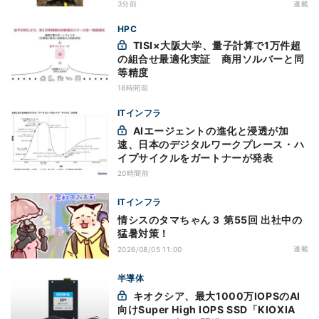
ビス開始を表明、本格的な商用展開のめ
3分前
連載
どは
HPC
TISI×大阪大学、量子計算で1万件超
の組合せ最適化実証 商用ソルバーと同
等精度
18時間前
ITインフラ
AIエージェントの進化と浸透が加
速、日本のデジタルワークプレース・ハ
イプサイクルをガートナーが発表
20時間前
ITインフラ
情シスのタマちゃん３ 第55回 出社中の
猛暑対策！
連載
2026/08/05 11:00
半導体
キオクシア、最大1000万IOPSのAI
向けSuper High IOPS SSD「KIOXIA