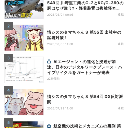
549回 川崎重工業のC-2とKC/C-390の
脚はなぜ違う? - 降着装置は複雑怪奇
(5)|軍用輸送機(10)
連載
2026/08/04 09:05
情シスのタマちゃん３ 第55回 出社中の
猛暑対策！
連載
2026/08/05 11:00
AIエージェントの進化と浸透が加
速、日本のデジタルワークプレース・ハ
イプサイクルをガートナーが発表
22時間前
情シスのタマちゃん３ 第54回 DX反対派
閥
連載
2026/07/29 11:00
航空機の技術とメカニズムの裏側 第