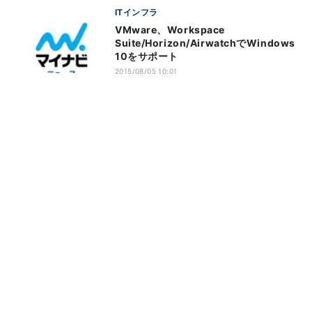
ITインフラ
VMware、Workspace
Suite/Horizon/AirwatchでWindows
10をサポート
2015/08/05 10:01