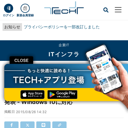
ログイン
新規会員登録
お知らせ
プライバシーポリシーを一部改訂しました
企業IT
ITインフラ
CLOSE
TECH+
企業IT
ITインフラ
ヴイエムウェア、「VMware Fusion 8/Pro」発表 - Windows 10に対応
ヴイエムウェア、「VMware Fusion 8/Pro」
発表 - Windows 10に対応
掲載日
2015/08/26 14:32