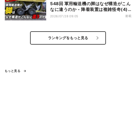
548回 軍用輸送機の脚はなぜ構造がこん
なに違うのか - 降着装置は複雑怪奇(4)|
軍用輸送機(9)
連載
2026/07/28 09:05
ランキングをもっと見る
もっと見る