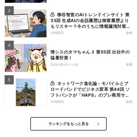
柳谷智宣のAIトレンドインサイト 第
33回 生成AIの会話履歴は検索履歴より
もリスキー？今のうちに情報漏洩対策を
万全にしておこう
15時間前
連載
情シスのタマちゃん３ 第55回 出社中の
猛暑対策！
連載
2026/08/05 11:00
ネットワーク進化論 - モバイルとブ
ロードバンドでビジネス変革 第44回 ソ
フトバンクが「HAPS」のプレ商用サー
ビス開始を表明、本格的な商用展開のめ
20時間前
連載
どは
ランキングをもっと見る