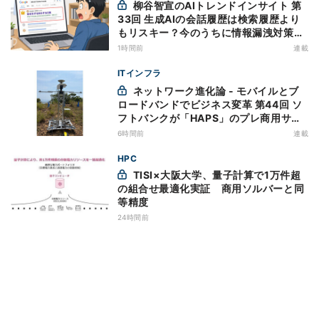
柳谷智宣のAIトレンドインサイト 第
33回 生成AIの会話履歴は検索履歴より
もリスキー？今のうちに情報漏洩対策を
万全にしておこう
1時間前
連載
ITインフラ
ネットワーク進化論 - モバイルとブ
ロードバンドでビジネス変革 第44回 ソ
フトバンクが「HAPS」のプレ商用サー
ビス開始を表明、本格的な商用展開のめ
6時間前
連載
どは
HPC
TISI×大阪大学、量子計算で1万件超
の組合せ最適化実証 商用ソルバーと同
等精度
24時間前