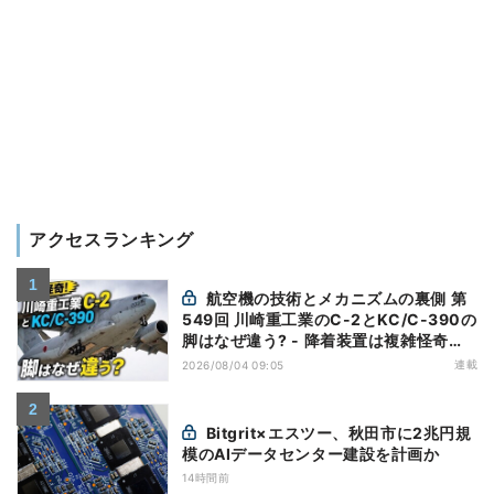
アクセスランキング
航空機の技術とメカニズムの裏側 第
549回 川崎重工業のC-2とKC/C-390の
脚はなぜ違う? - 降着装置は複雑怪奇
(5)|軍用輸送機(10)
連載
2026/08/04 09:05
Bitgrit×エスツー、秋田市に2兆円規
模のAIデータセンター建設を計画か
14時間前