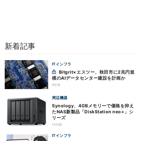
新着記事
ITインフラ
Bitgrit×エスツー、秋田市に2兆円規
模のAIデータセンター建設を計画か
8分前
周辺機器
Synology、4GBメモリーで価格を抑え
たNAS新製品「DiskStation neo+」シ
リーズ
14分前
ITインフラ