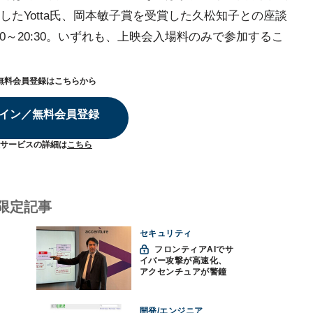
たYotta氏、岡本敏子賞を受賞した久松知子との座談
30～20:30。いずれも、上映会入場料のみで参加するこ
無料会員登録はこちらから
イン／無料会員登録
サービスの詳細は
こちら
限定記事
セキュリティ
フロンティアAIでサ
イバー攻撃が高速化、
アクセンチュアが警鐘
「防御中心からの脱却
を」
開発/エンジニア