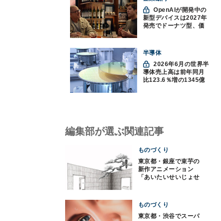
OpenAIが開発中の
新型デバイスは2027年
発売でドーナツ型、価
格300ドル超に
半導体
2026年6月の世界半
導体売上高は前年同月
比123.6％増の1345億
ドルで過去最高更新
SIA調べ
編集部が選ぶ関連記事
ものづくり
東京都・銀座で束芋の
新作アニメーション
「あいたいせいじょせ
い」初公開
ものづくり
東京都・渋谷でスーパ