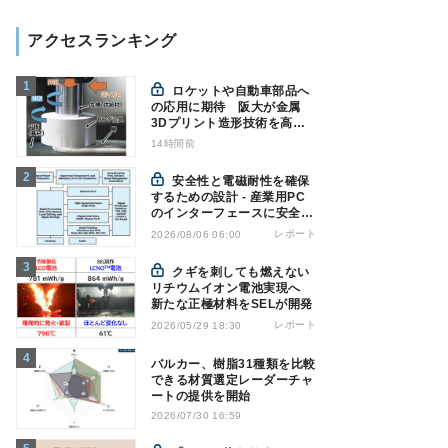
アクセスランキング
ロケットや自動車部品へ
の応用に期待 阪大が金属
3Dプリント造形技術を高速
化
14時間前
安全性と電磁耐性を確保
するための設計 - 産業用PC
のインターフェースに安全絶
縁を適用する
レポート
2026/08/06 06:00
クギを刺しても燃えない
リチウムイオン電池実現へ
新たな正極材料をSELが開発
レポート
2026/05/29 18:30
バルカー、樹脂31種類を比較
できる材質選定レーダーチャ
ートの提供を開始
2026/07/30 16:59