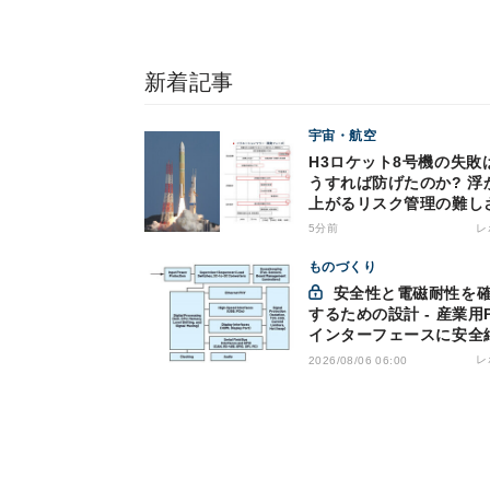
新着記事
宇宙・航空
H3ロケット8号機の失敗
うすれば防げたのか? 浮
上がるリスク管理の難し
5分前
レ
ものづくり
安全性と電磁耐性を確保
するための設計 - 産業用
インターフェースに安全
を適用する
レ
2026/08/06 06:00