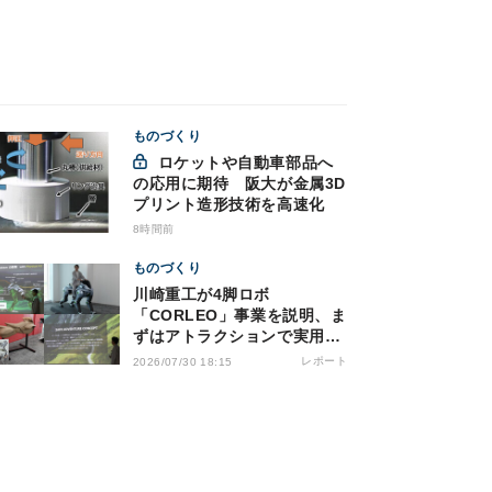
ものづくり
ロケットや自動車部品へ
の応用に期待 阪大が金属3D
プリント造形技術を高速化
8時間前
ものづくり
川崎重工が4脚ロボ
「CORLEO」事業を説明、ま
ずはアトラクションで実用化
へ
レポート
2026/07/30 18:15