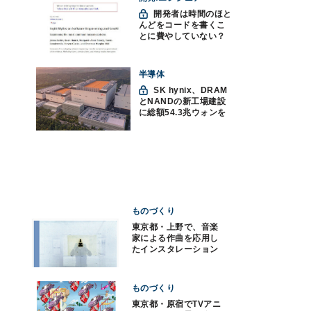
開発者は時間のほと
んどをコードを書くこ
とに費やしていない？
ソフトウェアエンジニ
アリングにおけるAIの8
つの神話への賛否
半導体
SK hynix、DRAM
とNANDの新工場建設
に総額54.3兆ウォンを
投資
ものづくり
東京都・上野で、音楽
家による作曲を応用し
たインスタレーション
の個展
ものづくり
東京都・原宿でTVアニ