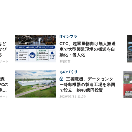
ITインフラ
はど
CTC、超重量物向け無人搬送
かび
車で大型製造現場の搬送を自
さ
動化・省人化
ポート
3時間前
ものづくり
三菱電機、データセンタ
PCの
ー冷却機器の製造工場を米国
絶縁
で設立 約48億円投資
2026/07/31 11:50
ポート