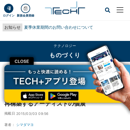
ログイン
新規会員登録
お知らせ
夏季休業期間のお問い合わせについて
テクノロジー
ものづくり
CLOSE
TECH+
テクノロジー
ものづくり
東京都・原宿でTVアニメによる原風景を分解/再構築するアーティストの個展
東京都・原宿でTVアニメによる原風景を分解/
再構築するアーティストの個展
掲載日
2015/03/03 09:56
著者：
シマダマヨ