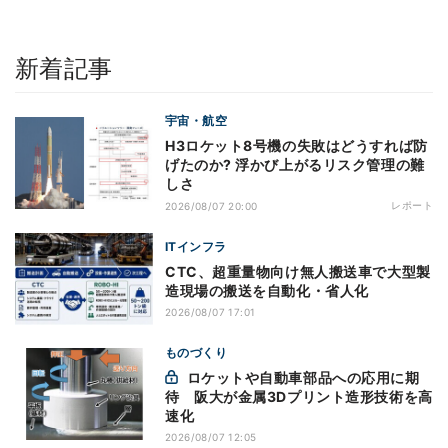
新着記事
宇宙・航空
H3ロケット8号機の失敗はどうすれば防
げたのか? 浮かび上がるリスク管理の難
しさ
レポート
2026/08/07 20:00
ITインフラ
CTC、超重量物向け無人搬送車で大型製
造現場の搬送を自動化・省人化
2026/08/07 17:01
ものづくり
ロケットや自動車部品への応用に期
待 阪大が金属3Dプリント造形技術を高
速化
2026/08/07 12:05