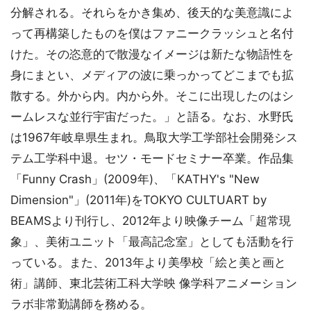
分解される。それらをかき集め、後天的な美意識によ
って再構築したものを僕はファニークラッシュと名付
けた。その恣意的で散漫なイメージは新たな物語性を
身にまとい、メディアの波に乗っかってどこまでも拡
散する。外から内。内から外。そこに出現したのはシ
ームレスな並行宇宙だった。」と語る。なお、水野氏
は1967年岐阜県生まれ。鳥取大学工学部社会開発シス
テム工学科中退。セツ・モードセミナー卒業。作品集
「Funny Crash」(2009年)、「KATHY's "New
Dimension"」(2011年)をTOKYO CULTUART by
BEAMSより刊行し、2012年より映像チーム「超常現
象」、美術ユニット「最高記念室」としても活動を行
っている。また、2013年より美學校「絵と美と画と
術」講師、東北芸術工科大学映 像学科アニメーション
ラボ非常勤講師を務める。