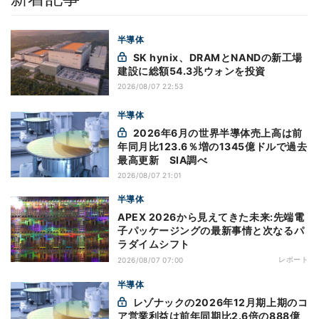
半導体
SK hynix、DRAMとNANDの新工場
建設に総額54.3兆ウォンを投資
2026/08/07 22:53
半導体
2026年6月の世界半導体売上高は前
年同月比123.6％増の1345億ドルで過去
最高更新 SIA調べ
2026/08/07 21:01
半導体
APEX 2026から見えてきた未来:先端電
子パッケージングの最新事情と次なるパ
ラダイムシフト
レポート
2026/08/07 07:00
半導体
レゾナックの2026年12月期上期のコ
ア営業利益は前年同期比2.6倍の888億