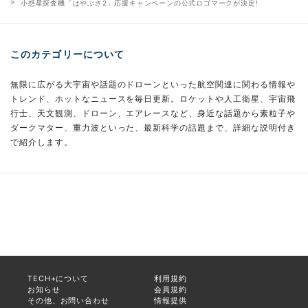
小惑星探査機「はやぶさ2」応援キャンペーンの公式ロゴマークが決定!
このカテゴリーについて
無限に広がる大宇宙や話題のドローンといった航空関連に関わる情報や
トレンド、ホットなニュースを毎日更新。ロケットや人工衛星、宇宙飛
行士、天文観測、ドローン、エアレースなど、身近な話題から素粒子や
ダークマター、重力波といった、最新科学の話題まで、詳細な説明付き
で紹介します。
TECH+について
利用規約
お知らせ
会員規約
その他、お問い合わせ
情報提供