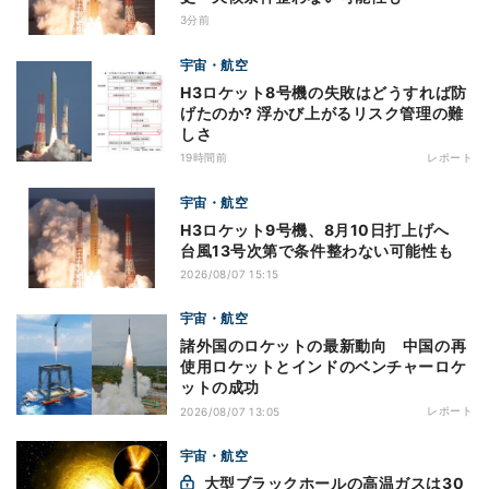
3分前
宇宙・航空
H3ロケット8号機の失敗はどうすれば防
げたのか? 浮かび上がるリスク管理の難
しさ
19時間前
レポート
宇宙・航空
H3ロケット9号機、8月10日打上げへ
台風13号次第で条件整わない可能性も
2026/08/07 15:15
宇宙・航空
諸外国のロケットの最新動向 中国の再
使用ロケットとインドのベンチャーロケ
ットの成功
レポート
2026/08/07 13:05
宇宙・航空
大型ブラックホールの高温ガスは30