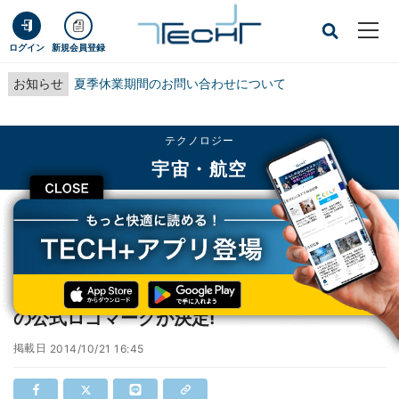
ログイン
新規会員登録
お知らせ
夏季休業期間のお問い合わせについて
テクノロジー
宇宙・航空
CLOSE
TECH+
テクノロジー
宇宙・航空
小惑星探査機「はやぶさ2」応援キャンペーンの公式ロゴマークが決定!
小惑星探査機「はやぶさ2」応援キャンペーン
の公式ロゴマークが決定!
掲載日
2014/10/21 16:45