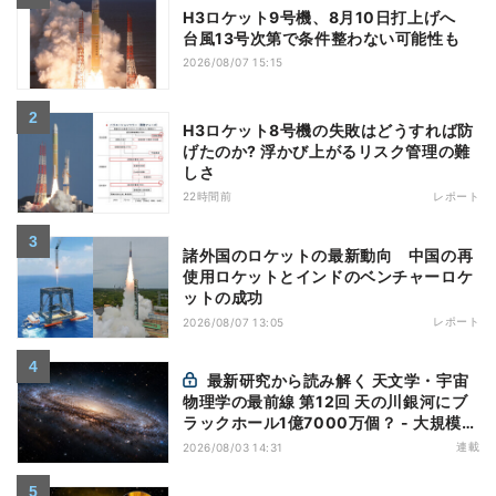
H3ロケット9号機、8月10日打上げへ
台風13号次第で条件整わない可能性も
2026/08/07 15:15
H3ロケット8号機の失敗はどうすれば防
げたのか? 浮かび上がるリスク管理の難
しさ
22時間前
レポート
諸外国のロケットの最新動向 中国の再
使用ロケットとインドのベンチャーロケ
ットの成功
レポート
2026/08/07 13:05
最新研究から読み解く 天文学・宇宙
物理学の最前線 第12回 天の川銀河にブ
ラックホール1億7000万個？ - 大規模計
算が描くその分布
連載
2026/08/03 14:31