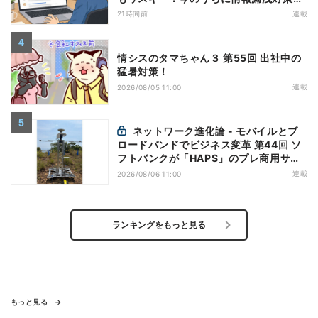
万全にしておこう
21時間前
連載
情シスのタマちゃん３ 第55回 出社中の
猛暑対策！
連載
2026/08/05 11:00
ネットワーク進化論 - モバイルとブ
ロードバンドでビジネス変革 第44回 ソ
フトバンクが「HAPS」のプレ商用サー
ビス開始を表明、本格的な商用展開のめ
連載
2026/08/06 11:00
どは
ランキングをもっと見る
もっと見る