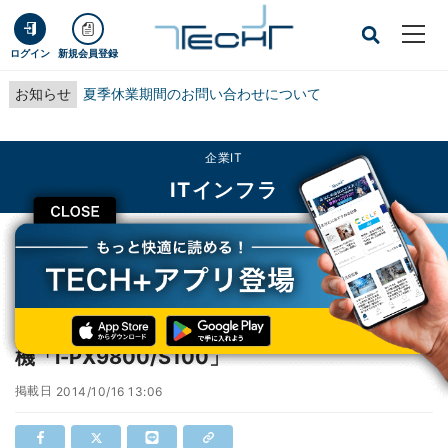
ログイン
新規会員登録
お知らせ
夏季休業期間のお問い合わせについて
企業IT
ITインフラ
CLOSE
TECH+
企業IT
ITインフラ
NEC、メインフレームACOSシリーズの中型機「i-PX9800/S100」
NEC、メインフレームACOSシリーズの中型
機「i-PX9800/S100」
掲載日
2014/10/16 13:06