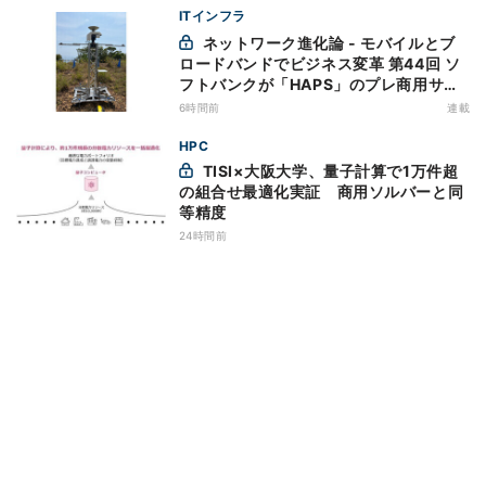
ITインフラ
ネットワーク進化論 - モバイルとブ
ロードバンドでビジネス変革 第44回 ソ
フトバンクが「HAPS」のプレ商用サー
ビス開始を表明、本格的な商用展開のめ
6時間前
連載
どは
HPC
TISI×大阪大学、量子計算で1万件超
の組合せ最適化実証 商用ソルバーと同
等精度
24時間前