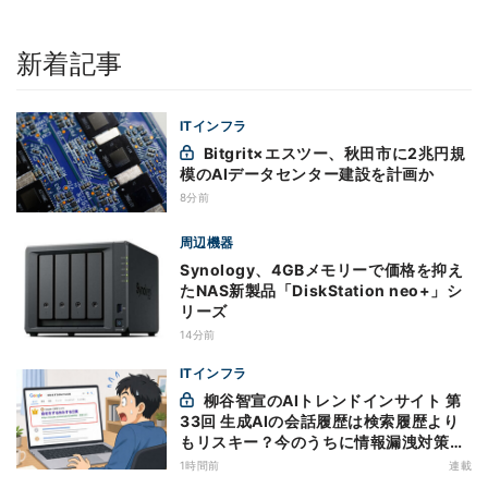
新着記事
ITインフラ
Bitgrit×エスツー、秋田市に2兆円規
模のAIデータセンター建設を計画か
8分前
周辺機器
Synology、4GBメモリーで価格を抑え
たNAS新製品「DiskStation neo+」シ
リーズ
14分前
ITインフラ
柳谷智宣のAIトレンドインサイト 第
33回 生成AIの会話履歴は検索履歴より
もリスキー？今のうちに情報漏洩対策を
万全にしておこう
1時間前
連載