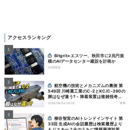
アクセスランキング
Bitgrit×エスツー、秋田市に2兆円規
模のAIデータセンター建設を計画か
20時間前
航空機の技術とメカニズムの裏側 第
549回 川崎重工業のC-2とKC/C-390の
脚はなぜ違う? - 降着装置は複雑怪奇
(5)|軍用輸送機(10)
連載
2026/08/04 09:05
柳谷智宣のAIトレンドインサイト 第
33回 生成AIの会話履歴は検索履歴より
もリスキー？今のうちに情報漏洩対策を