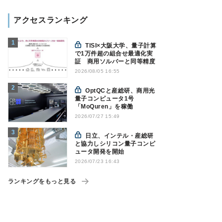
アクセスランキング
TISI×大阪大学、量子計算
で1万件超の組合せ最適化実
証 商用ソルバーと同等精度
2026/08/05 16:55
OptQCと産総研、商用光
量子コンピュータ1号
「MoQuren」を稼働
2026/07/27 15:49
日立、インテル・産総研
と協力しシリコン量子コンピ
ュータ開発を開始
2026/07/23 16:43
ランキングをもっと見る