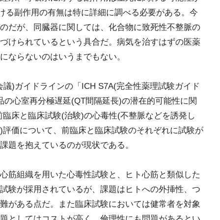
おける副作用の有無は特に詳細に調べる必要がある。今
のだが、同臓器に関しては、化合物に致死性不整脈の
づけられているという具合だ。病気を治すはずの医薬
にならないのはいうまでもない。
議)ガイドラインの「ICH S7A(完全性薬理試験ガイド
医薬品の心室再分極遅延(QT間隔延長)の潜在的可能性に関
臨床と臨床試験(治験)の心毒性(不整脈などを誘発し
)評価について、前臨床と臨床試験のそれぞれに試験が
課題を抱えているのが現状である。
心筋組織を用いた心毒性試験と、ヒト心筋と類似した
試験が採用されているが、課題はヒトへの外挿性、つ
難がある点だ。また臨床試験においては健常者を対象
題としてはコストが高く、倫理性にも問題があるとい