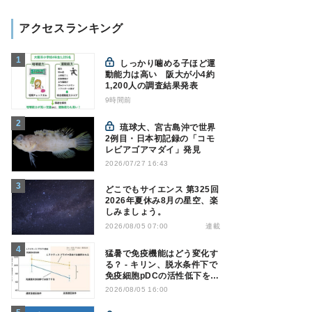
アクセスランキング
しっかり噛める子ほど運
動能力は高い 阪大が小4約
1,200人の調査結果発表
9時間前
琉球大、宮古島沖で世界
2例目・日本初記録の「コモ
レビアゴアマダイ」発見
2026/07/27 16:43
どこでもサイエンス 第325回
2026年夏休み8月の星空、楽
しみましょう。
連載
2026/08/05 07:00
猛暑で免疫機能はどう変化す
る？ - キリン、脱水条件下で
免疫細胞pDCの活性低下を確
認
2026/08/05 16:00