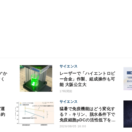
サイエンス
レーザーで「ハイエントロピ
すく
ー合金」作製、組成操作も可
能 大阪公立大
17時間前
サイエンス
猛暑で免疫機能はどう変化す
4約
る？ - キリン、脱水条件下で
免疫細胞pDCの活性低下を確
認
2026/08/05 16:00