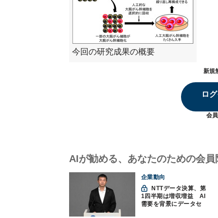
今回の研究成果の概要
新規
ログ
会員
AIが勧める、あなたのための会員
企業動向
NTTデータ決算、第
1四半期は増収増益 AI
需要を背景にデータセ
ンター投資を加速