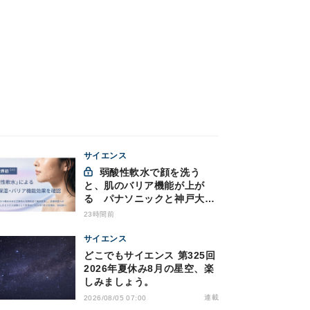
サイエンス
弱酸性軟水で顔を洗う
と、肌のバリア機能が上が
る パナソニックと神戸大が
確認
23時間前
サイエンス
どこでもサイエンス 第325回
2026年夏休み8月の星空、楽
しみましょう。
連載
2026/08/05 07:00