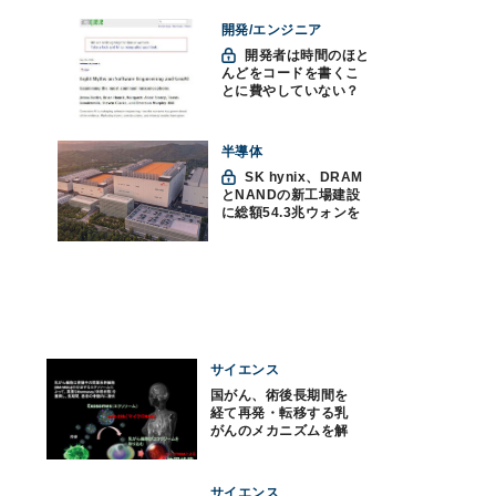
を」
開発/エンジニア
開発者は時間のほと
んどをコードを書くこ
とに費やしていない？
ソフトウェアエンジニ
アリングにおけるAIの8
つの神話への賛否
半導体
SK hynix、DRAM
とNANDの新工場建設
に総額54.3兆ウォンを
投資
サイエンス
国がん、術後長期間を
経て再発・転移する乳
がんのメカニズムを解
明
サイエンス