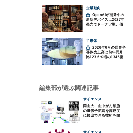
企業動向
OpenAIが開発中の
新型デバイスは2027年
発売でドーナツ型、価
格300ドル超に
半導体
2026年6月の世界半
導体売上高は前年同月
比123.6％増の1345億
ドルで過去最高更新
SIA調べ
編集部が選ぶ関連記事
サイエンス
岡山大、血中がん細胞
の遺伝子変異を高感度
に検出できる技術を開
発
サイエンス