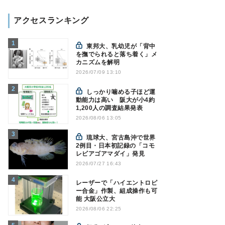
アクセスランキング
東邦大、乳幼児が「背中
を撫でられると落ち着く」メ
カニズムを解明
2026/07/09 13:10
しっかり噛める子ほど運
動能力は高い 阪大が小4約
1,200人の調査結果発表
2026/08/06 13:05
琉球大、宮古島沖で世界
2例目・日本初記録の「コモ
レビアゴアマダイ」発見
2026/07/27 16:43
レーザーで「ハイエントロピ
ー合金」作製、組成操作も可
能 大阪公立大
2026/08/06 22:25