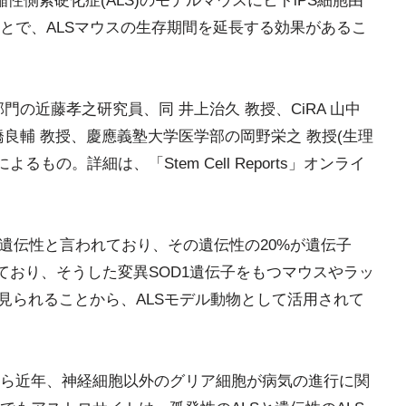
萎縮性側索硬化症(ALS)のモデルマウスにヒトiPS細胞由
とで、ALSマウスの生存期間を延長する効果があるこ
門の近藤孝之研究員、同 井上治久 教授、CiRA 山中
良輔 教授、慶應義塾大学医学部の岡野栄之 教授(生理
るもの。詳細は、「Stem Cell Reports」オンライ
が遺伝性と言われており、その遺伝性の20%が遺伝子
ており、そうした変異SOD1遺伝子をもつマウスやラッ
見られることから、ALSモデル動物として活用されて
ら近年、神経細胞以外のグリア細胞が病気の進行に関