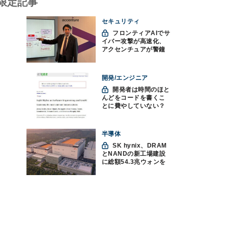
限定記事
セキュリティ
フロンティアAIでサ
イバー攻撃が高速化、
アクセンチュアが警鐘
「防御中心からの脱却
を」
開発/エンジニア
開発者は時間のほと
んどをコードを書くこ
とに費やしていない？
ソフトウェアエンジニ
アリングにおけるAIの8
つの神話への賛否
半導体
SK hynix、DRAM
とNANDの新工場建設
に総額54.3兆ウォンを
投資