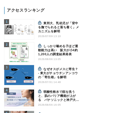
アクセスランキング
東邦大、乳幼児が「背中
を撫でられると落ち着く」メ
カニズムを解明
2026/07/09 13:10
しっかり噛める子ほど運
動能力は高い 阪大が小4約
1,200人の調査結果発表
2026/08/06 13:05
なぜオスがメスに寄生？
- 東大がチョウチンアンコウ
の「寄生雄」を解明
2026/07/31 14:48
弱酸性軟水で顔を洗う
と、肌のバリア機能が上が
る パナソニックと神戸大が
確認
2026/08/06 16:05