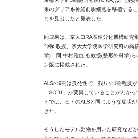
京都大学iPS細胞研究所(CiRA)は、筋
来のグリア系神経前駆細胞を移植するこ
とを見出したと発表した。
同成果は、京大CiRA増殖分化機構研究部
伸弥 教授、京大大学院医学研究科の高橋
学)、同 中村雅也 准教授(整形外科学)らによ
ン版に掲載された。
ALSの9割は孤発性で、残りの1割程度
「SOD1」が変異していることがわかっ
トでは、ヒトのALSと同じような症状が
きた。
そうしたモデル動物を用いた研究などか