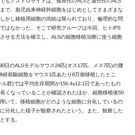
もアストロサイトは、孤発性のALSと遺伝性のALS
まで、胎児由来神経幹細胞をはじめとしてさまざまな
しかし移植用細胞の供給は限られており、倫理的な問
ではなかった。そこで研究グループは今回、ヒトiPS
させる方法を確立し、ALSの細胞移植治療に使う細胞
0日のALSモデルマウス24匹(オス17匹、メス7匹)の腰
神経前駆細胞をマウス1匹あたり8万個移植したとこ
群)では平均生存期間が150.4±12.1日であったもの
7.8%長くなっていることが確認されたほか、細胞移植後50
ウスを用いて、移植細胞がどのような細胞に分化しているの
に分化した様子が観察されたという。また、観察した
とする。