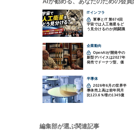
AIが勧める、あなたのための会員
ITインフラ
軍事とIT 第674回
宇宙では人工衛星をど
う見分けるのか|戦闘識
別(11)
企業動向
OpenAIが開発中の
新型デバイスは2027年
発売でドーナツ型、価
格300ドル超に
半導体
2026年6月の世界半
導体売上高は前年同月
比123.6％増の1345億
ドルで過去最高更新
SIA調べ
編集部が選ぶ関連記事