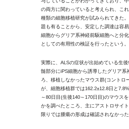
与していることがわかってきており、中で
の両方に関わっていると考えられ、これ
種類の細胞移植研究が試みられてきた。
題も有ることから、安定した調達は容易
細胞からグリア系神経前駆細胞へと分化
としての有用性の検証を行ったという。
実際に、ALSの症状が出始めている生後9
髄部分にiPS細胞から誘導したグリア系
ろ、移植しなかったマウス群(コントロール
が、細胞移植群では162.2±12.8日と
～80日目(生後140～170日目)のマ
かを調べたところ、主にアストロサイト
限りでは腫瘍の形成は確認されなかった