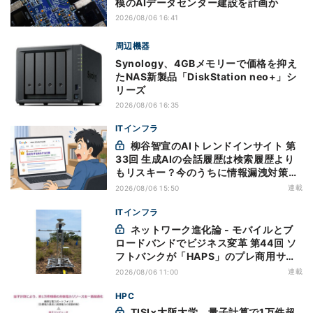
模のAIデータセンター建設を計画か
2026/08/06 16:41
周辺機器
Synology、4GBメモリーで価格を抑え
たNAS新製品「DiskStation neo+」シ
リーズ
2026/08/06 16:35
ITインフラ
柳谷智宣のAIトレンドインサイト 第
33回 生成AIの会話履歴は検索履歴より
もリスキー？今のうちに情報漏洩対策を
万全にしておこう
連載
2026/08/06 15:50
ITインフラ
ネットワーク進化論 - モバイルとブ
ロードバンドでビジネス変革 第44回 ソ
フトバンクが「HAPS」のプレ商用サー
ビス開始を表明、本格的な商用展開のめ
連載
2026/08/06 11:00
どは
HPC
TISI×大阪大学、量子計算で1万件超