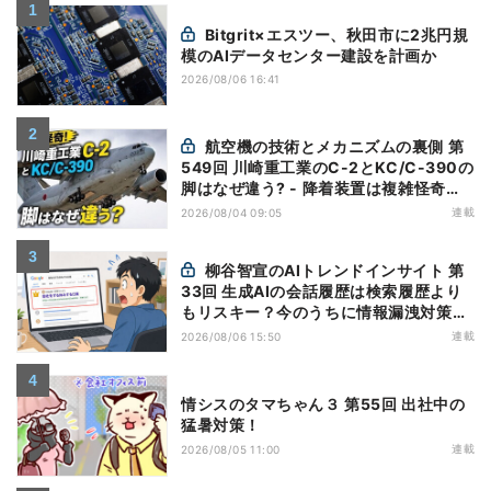
Bitgrit×エスツー、秋田市に2兆円規
模のAIデータセンター建設を計画か
2026/08/06 16:41
航空機の技術とメカニズムの裏側 第
549回 川崎重工業のC-2とKC/C-390の
脚はなぜ違う? - 降着装置は複雑怪奇
(5)|軍用輸送機(10)
連載
2026/08/04 09:05
柳谷智宣のAIトレンドインサイト 第
33回 生成AIの会話履歴は検索履歴より
もリスキー？今のうちに情報漏洩対策を
万全にしておこう
連載
2026/08/06 15:50
情シスのタマちゃん３ 第55回 出社中の
猛暑対策！
連載
2026/08/05 11:00