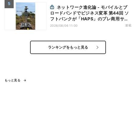
ネットワーク進化論 - モバイルとブ
ロードバンドでビジネス変革 第44回 ソ
フトバンクが「HAPS」のプレ商用サー
ビス開始を表明、本格的な商用展開のめ
連載
2026/08/06 11:00
どは
ランキングをもっと見る
もっと見る