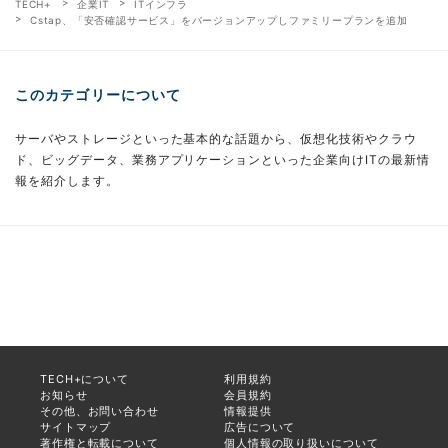
TECH+
企業IT
ITインフラ
Cstap、「安否確認サービス」をバージョンアップしファミリープランを追加
このカテゴリーについて
サーバやストレージといった基本的な話題から、仮想化技術やクラウ
ド、ビッグデータ、業務アプリケーションといった企業向けITの最新情
報を紹介します。
TECH+について
利用規約
お知らせ
会員規約
その他、お問い合わせ
情報提供
サイトマップ
広告について
著作権と転載について
個人情報の取り扱いについて