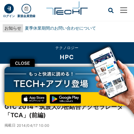
ログイン
新規会員登録
お知らせ
夏季休業期間のお問い合わせについて
テクノロジー
HPC
CLOSE
TECH+
テクノロジー
HPC
GTC 2014 - 筑波大の密結合アクセラレータ「TCA」(前編)
レポート
GTC 2014 - 筑波大の密結合アクセラレータ
「TCA」(前編)
掲載日
2014/04/17 10:00