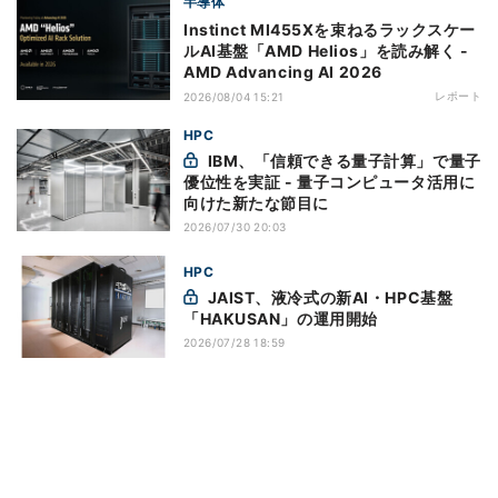
半導体
Instinct MI455Xを束ねるラックスケー
ルAI基盤「AMD Helios」を読み解く -
AMD Advancing AI 2026
レポート
2026/08/04 15:21
HPC
IBM、「信頼できる量子計算」で量子
優位性を実証 - 量子コンピュータ活用に
向けた新たな節目に
2026/07/30 20:03
HPC
JAIST、液冷式の新AI・HPC基盤
「HAKUSAN」の運用開始
2026/07/28 18:59