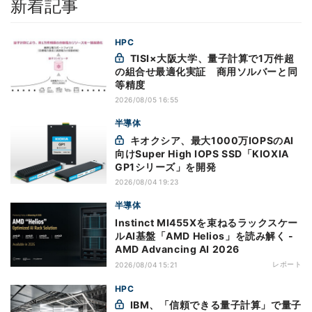
新着記事
HPC
TISI×大阪大学、量子計算で1万件超
の組合せ最適化実証 商用ソルバーと同
等精度
2026/08/05 16:55
半導体
キオクシア、最大1000万IOPSのAI
向けSuper High IOPS SSD「KIOXIA
GP1シリーズ」を開発
2026/08/04 19:23
半導体
Instinct MI455Xを束ねるラックスケー
ルAI基盤「AMD Helios」を読み解く -
AMD Advancing AI 2026
レポート
2026/08/04 15:21
HPC
IBM、「信頼できる量子計算」で量子