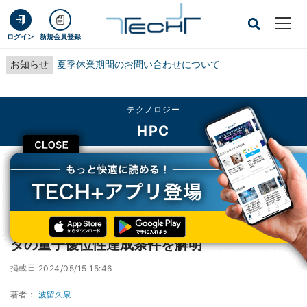
ログイン
新規会員登録
お知らせ
夏季休業期間のお問い合わせについて
テクノロジー
HPC
CLOSE
TECH+
テクノロジー
HPC
東大など、物性物理における量子コンピュータの量子優位性達成条件を解明
東大など、物性物理における量子コンピュー
タの量子優位性達成条件を解明
掲載日
2024/05/15 15:46
著者：
波留久泉