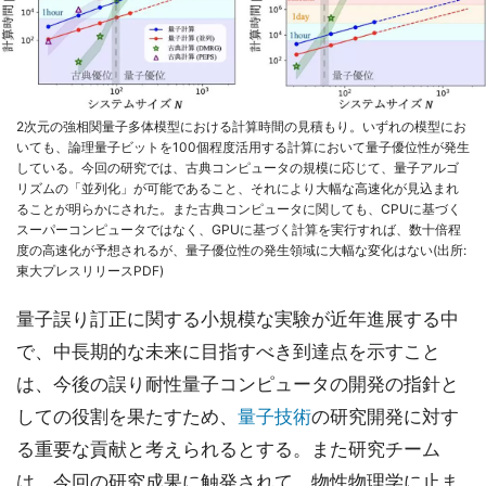
2次元の強相関量子多体模型における計算時間の見積もり。いずれの模型にお
いても、論理量子ビットを100個程度活用する計算において量子優位性が発生
している。今回の研究では、古典コンピュータの規模に応じて、量子アルゴ
リズムの「並列化」が可能であること、それにより大幅な高速化が見込まれ
ることが明らかにされた。また古典コンピュータに関しても、CPUに基づく
スーパーコンピュータではなく、GPUに基づく計算を実行すれば、数十倍程
度の高速化が予想されるが、量子優位性の発生領域に大幅な変化はない(出所:
東大プレスリリースPDF)
量子誤り訂正に関する小規模な実験が近年進展する中
で、中長期的な未来に目指すべき到達点を示すこと
は、今後の誤り耐性量子コンピュータの開発の指針と
しての役割を果たすため、
量子技術
の研究開発に対す
る重要な貢献と考えられるとする。また研究チーム
は、今回の研究成果に触発されて、物性物理学に止ま