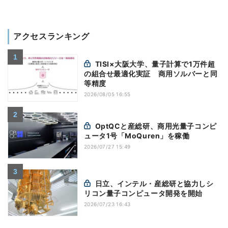
アクセスランキング
TISI×大阪大学、量子計算で1万件超
の組合せ最適化実証 商用ソルバーと同
等精度
2026/08/05 16:55
OptQCと産総研、商用光量子コンピ
ュータ1号「MoQuren」を稼働
2026/07/27 15:49
日立、インテル・産総研と協力しシ
リコン量子コンピュータ開発を開始
2026/07/23 16:43