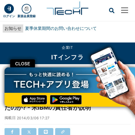
ログイン
新規会員登録
お知らせ
夏季休業期間のお問い合わせについて
企業IT
ITインフラ
CLOSE
TECH+
企業IT
ITインフラ
IBMは、なぜx86サーバ事業をレノボに売却したのか? - 米IBMの責任者が説明
IBMは、なぜx86サーバ事業をレノボに売却し
たのか? - 米IBMの責任者が説明
掲載日
2014/03/06 17:27