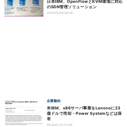
日本IBM、OpenFlowとKVM環境に対応
のSDN管理ソリューション
2014/02/06 09:00
企業動向
米IBM、x86サーバ事業をLenovoに23
億ドルで売却 - Power Systemなどは保
有
2014/01/23 23:04