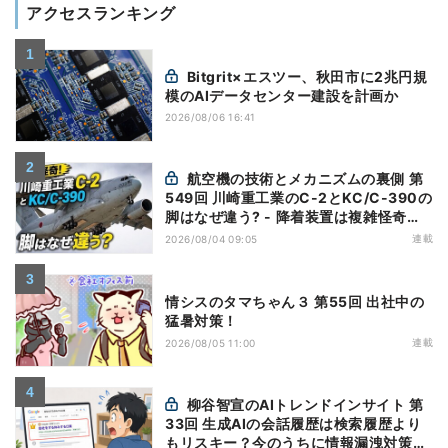
アクセスランキング
Bitgrit×エスツー、秋田市に2兆円規
模のAIデータセンター建設を計画か
2026/08/06 16:41
航空機の技術とメカニズムの裏側 第
549回 川崎重工業のC-2とKC/C-390の
脚はなぜ違う? - 降着装置は複雑怪奇
(5)|軍用輸送機(10)
連載
2026/08/04 09:05
情シスのタマちゃん３ 第55回 出社中の
猛暑対策！
連載
2026/08/05 11:00
柳谷智宣のAIトレンドインサイト 第
33回 生成AIの会話履歴は検索履歴より
もリスキー？今のうちに情報漏洩対策を