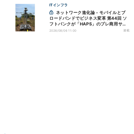
ITインフラ
ネットワーク進化論 - モバイルとブ
ロードバンドでビジネス変革 第44回 ソ
フトバンクが「HAPS」のプレ商用サー
ビス開始を表明、本格的な商用展開のめ
連載
2026/08/06 11:00
どは