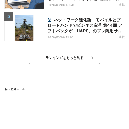
万全にしておこう
連載
2026/08/06 15:50
ネットワーク進化論 - モバイルとブ
ロードバンドでビジネス変革 第44回 ソ
フトバンクが「HAPS」のプレ商用サー
ビス開始を表明、本格的な商用展開のめ
連載
2026/08/06 11:00
どは
ランキングをもっと見る
もっと見る