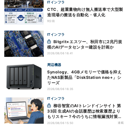
ITインフラ
CTC、超重量物向け無人搬送車で大型製
造現場の搬送を自動化・省人化
9分前
ITインフラ
Bitgrit×エスツー、秋田市に2兆円規
模のAIデータセンター建設を計画か
2026/08/06 16:41
周辺機器
Synology、4GBメモリーで価格を抑え
たNAS新製品「DiskStation neo+」シ
リーズ
2026/08/06 16:35
ITインフラ
柳谷智宣のAIトレンドインサイト 第
33回 生成AIの会話履歴は検索履歴より
もリスキー？今のうちに情報漏洩対策を
万全にしておこう
連載
2026/08/06 15:50