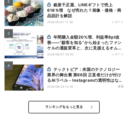
銀座千疋屋、LINEギフトで売上
618％増 なぜ売れた？画像・価格・商
品設計を解説
レポート
2026/05/07 11:36
年間購入金額20%増、利益率8pt改
善——“顧客を知る”から始まったファン
ケルの通販変革と、次に見据えるオムニ
チャネル
レポート
2026/08/07 09:00
テックトピア：米国のテクノロジー
業界の舞台裏 第66回 正直者だけが付け
るAIラベル - Instagramの透明性はなぜ
逆効果になり得るのか
連載
2026/06/26 15:45
ランキングをもっと見る