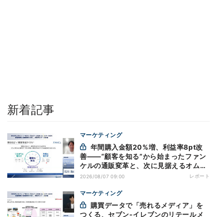
新着記事
マーケティング
年間購入金額20%増、利益率8pt改
善——“顧客を知る”から始まったファン
ケルの通販変革と、次に見据えるオムニ
チャネル
レポート
2026/08/07 09:00
マーケティング
購買データで「売れるメディア」を
つくる、セブン-イレブンのリテールメ