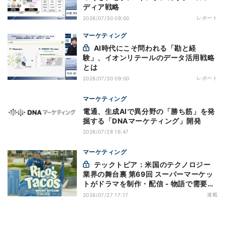
ディア戦略
レポート
2026/07/30 09:00
マーケティング
AI時代にこそ問われる「勘と経
験」、イオンリテールのデータ活用戦略
とは
レポート
2026/07/30 09:00
マーケティング
電通、生成AIで異分野の「勝ち筋」を発
掘する「DNAマーケティング」開発
2026/07/28 16:47
マーケティング
テックトピア：米国のテクノロジー
業界の舞台裏 第69回 スーパーマーケッ
トがドラマを制作・配信 - 物語で需要を
演出する小売メディア
連載
2026/07/27 17:17