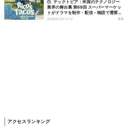
テックトピア：米国のテクノロジー
業界の舞台裏 第69回 スーパーマーケッ
トがドラマを制作・配信 - 物語で需要を
演出する小売メディア
連載
2026/07/27 17:17
アクセスランキング