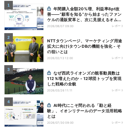
年間購入金額20%増、利益率8pt改
善——“顧客を知る”から始まったファン
ケルの通販変革と、次に見据えるオムニ
チャネル
レポート
2026/08/07 09:00
NTTタウンページ、マーケティング用途
拡大に向けiタウンDBの機能を強化 - そ
の狙いとは
レポート
2026/02/13 12:00
なぜ西武ライオンズの観客動員数は
112％増えたのか - 12球団トップを実現
した戦略の全貌
レポート
2026/03/26 11:11
AI時代にこそ問われる「勘と経
験」、イオンリテールのデータ活用戦略
とは
レポート
2026/07/30 09:00