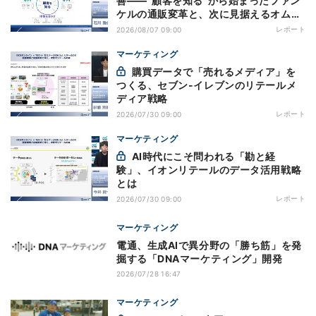
善——“顧客を知る”から始まったファン
ケルの通販変革と、次に見据えるオムニ
チャネル
レポート
2026/08/07 09:00
マーケティング
購買データで「売れるメディア」を
つくる、セブン-イレブンのリテールメ
ディア戦略
レポート
2026/07/30 09:00
マーケティング
AI時代にこそ問われる「勘と経
験」、イオンリテールのデータ活用戦略
とは
レポート
2026/07/30 09:00
マーケティング
電通、生成AIで異分野の「勝ち筋」を発
掘する「DNAマーケティング」開発
2026/07/28 16:47
マーケティング