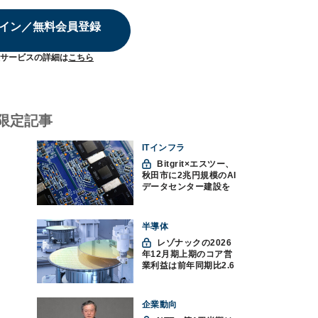
イン／無料会員登録
サービスの詳細は
こちら
限定記事
ITインフラ
Bitgrit×エスツー、
秋田市に2兆円規模のAI
データセンター建設を
計画か
半導体
レゾナックの2026
年12月期上期のコア営
業利益は前年同期比2.6
倍の888億円、AI向け半
導体材料が好調
企業動向