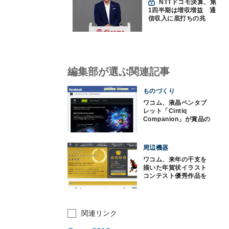
NTTドコモ決算、第
1四半期は増収増益 通
信収入に底打ちの兆
し、金融・AIを強化
編集部が選ぶ関連記事
ものづくり
ワコム、液晶ペンタブ
レット「Cintiq
Companion」が賞品の
コンテスト開催中
周辺機器
ワコム、来年の干支を
描いた年賀状イラスト
コンテスト優秀作品を
無料配布
関連リンク