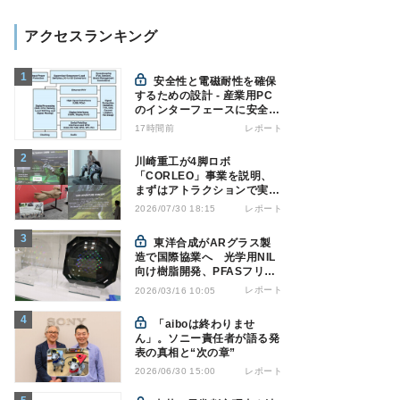
アクセスランキング
安全性と電磁耐性を確保
するための設計 - 産業用PC
のインターフェースに安全絶
縁を適用する
17時間前
レポート
川崎重工が4脚ロボ
「CORLEO」事業を説明、
まずはアトラクションで実用
化へ
レポート
2026/07/30 18:15
東洋合成がARグラス製
造で国際協業へ 光学用NIL
向け樹脂開発、PFASフリー
も
レポート
2026/03/16 10:05
「aiboは終わりませ
ん」。ソニー責任者が語る発
表の真相と“次の章”
レポート
2026/06/30 15:00