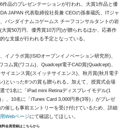
6作品のプレゼンテーションが行われ、大賞1作品と優
A JAPAN 代表取締役社長兼 CEOの孫泰蔵氏、ITジャ
、バンダイナムコゲームス チーフコンサルタントの岩
大賞50万円、優秀賞10万円)が贈られるほか、応募作
的な支援が行われる予定となっている。
イノラボ賞(ISIDオープンイノベーション研究所)、
(ワコム)、Quadcept電子CAD賞(Quadcept)、
チサイエンス賞(スイッチサイエンス)、秋月賞(秋月電子
ン)といった8つの賞も贈られる。加えて、授賞式会場
に「iPad mini Retinaディスプレイモデル(1
、10名に「iTunes Card 3,000円券(3等)」がプレゼ
の催しも事前エントリーを受け付けているため、詳細
用Webページ
にて確認してほしい。
無料会員登録はこちらから