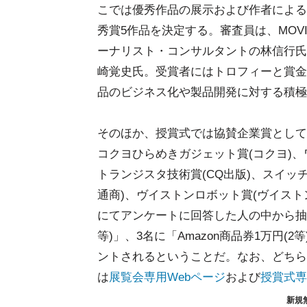
こでは優秀作品の展示および作者による
秀賞5作品を決定する。審査員は、MOVID
ーナリスト・コンサルタントの林信行氏
崎覚史氏。受賞者にはトロフィーと賞金(
品のビジネス化や製品開発に対する積極
そのほか、授賞式では協賛企業賞として、
コクヨひらめきガジェット賞(コクヨ)、ワコム賞
トランジスタ技術賞(CQ出版)、スイッ
通商)、ヴイストンロボット賞(ヴイスト
にてアンケートに回答した人の中から抽選で1名
等)」、3名に「Amazon商品券1万円(2等)」
ントされるということだ。なお、どちら
は
展覧会専用Webページ
および
授賞式専
新規