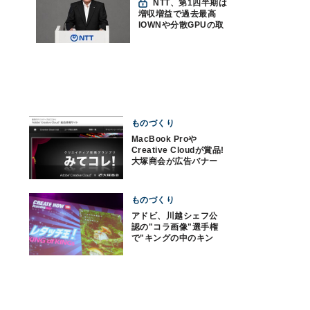
NTT、第1四半期は
増収増益で過去最高
IOWNや分散GPUの取
り組みを説明
ものづくり
MacBook Proや
Creative Cloudが賞品!
大塚商会が広告バナー
デザインを公募
ものづくり
アドビ、川越シェフ公
認の"コラ画像"選手権
で"キングの中のキン
グ"を発表