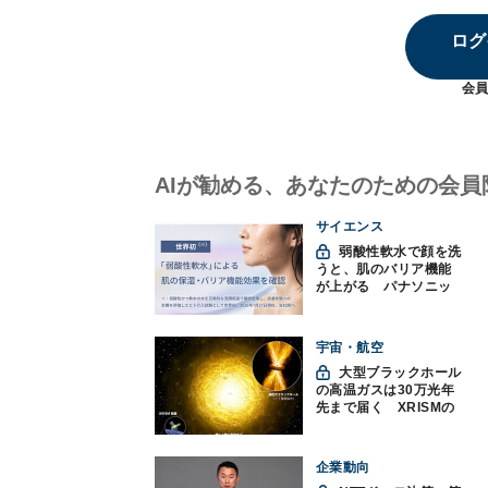
ログ
会員
AIが勧める、あなたのための会員
サイエンス
弱酸性軟水で顔を洗
うと、肌のバリア機能
が上がる パナソニッ
クと神戸大が確認
宇宙・航空
大型ブラックホール
の高温ガスは30万光年
先まで届く XRISMの
観測で判明
企業動向