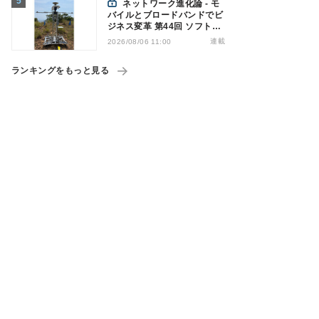
ネットワーク進化論 - モ
バイルとブロードバンドでビ
ジネス変革 第44回 ソフトバ
ンクが「HAPS」のプレ商用
連載
2026/08/06 11:00
サービス開始を表明、本格的
な商用展開のめどは
ランキングをもっと見る