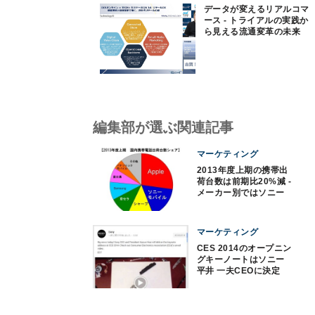
データが変えるリアルコマ
ース - トライアルの実践か
ら見える流通変革の未来
編集部が選ぶ関連記事
マーケティング
2013年度上期の携帯出
荷台数は前期比20%減 -
メーカー別ではソニー
が躍進
マーケティング
CES 2014のオープニン
グキーノートはソニー
平井 一夫CEOに決定