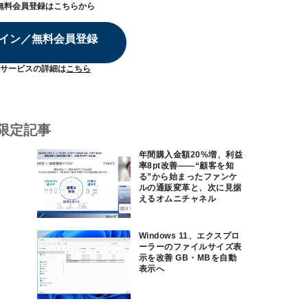
無料会員登録はこちらから
イン／無料会員登録
サービスの詳細は
こちら
限定記事
年間購入金額20%増、利益
率8pt改善——“顧客を知
る”から始まったファンケ
ルの通販変革と、次に見据
えるオムニチャネル
Windows 11、エクスプロ
ーラーのファイルサイズ表
示を改善 GB・MBを自動
表示へ