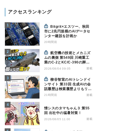
アクセスランキング
Bitgrit×エスツー、秋田
市に2兆円規模のAIデータセ
ンター建設を計画か
20時間前
航空機の技術とメカニズ
ムの裏側 第549回 川崎重工
業のC-2とKC/C-390の脚は
なぜ違う? - 降着装置は複雑
連載
2026/08/04 09:05
怪奇(5)|軍用輸送機(10)
柳谷智宣のAIトレンドイ
ンサイト 第33回 生成AIの会
話履歴は検索履歴よりもリス
キー？今のうちに情報漏洩対
21時間前
連載
策を万全にしておこう
情シスのタマちゃん３ 第55
回 出社中の猛暑対策！
連載
2026/08/05 11:00